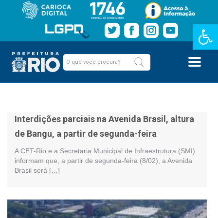
Barra de Fe
Interdições parciais na Avenida Brasil, altura
de Bangu, a partir de segunda-feira
A CET-Rio e a Secretaria Municipal de Infraestrutura (SMI)
informam que, a partir de segunda-feira (8/02), a Avenida
Brasil será […]