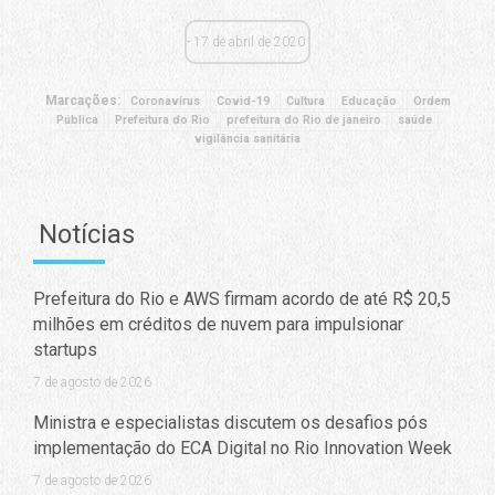
17 de abril de 2020
Marcações:
Coronavírus
Covid-19
Cultura
Educação
Ordem
Pública
Prefeitura do Rio
prefeitura do Rio de janeiro
saúde
vigilância sanitária
Notícias
Prefeitura do Rio e AWS firmam acordo de até R$ 20,5
milhões em créditos de nuvem para impulsionar
startups
7 de agosto de 2026
Ministra e especialistas discutem os desafios pós
implementação do ECA Digital no Rio Innovation Week
7 de agosto de 2026