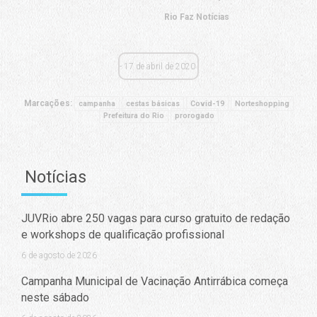
Rio Faz Notícias
17 de abril de 2020
Marcações:
campanha
cestas básicas
Covid-19
Norteshopping
Prefeitura do Rio
prorogado
Notícias
JUVRio abre 250 vagas para curso gratuito de redação
e workshops de qualificação profissional
6 de agosto de 2026
Campanha Municipal de Vacinação Antirrábica começa
neste sábado