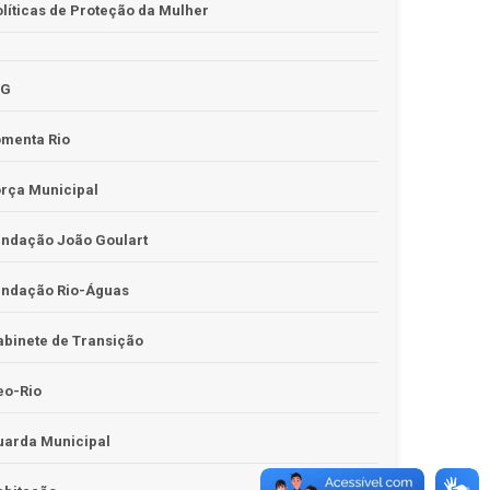
líticas de Proteção da Mulher
JG
omenta Rio
rça Municipal
undação João Goulart
undação Rio-Águas
binete de Transição
eo-Rio
uarda Municipal