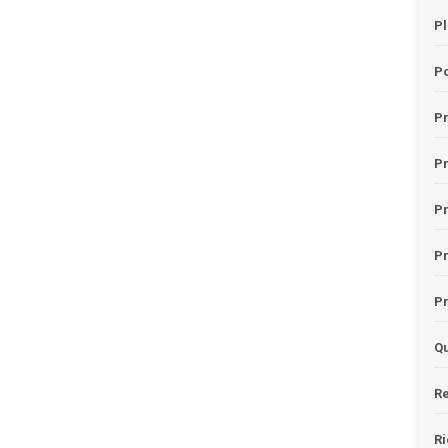
Pl
Po
Pr
P
Pr
P
Pr
Qu
Re
Ri