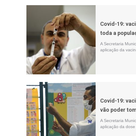
Covid-19: vaci
toda a popula
A Secretaria Munic
aplicação da vacin
Covid-19: vac
vão poder tom
A Secretaria Munic
aplicação da dose 