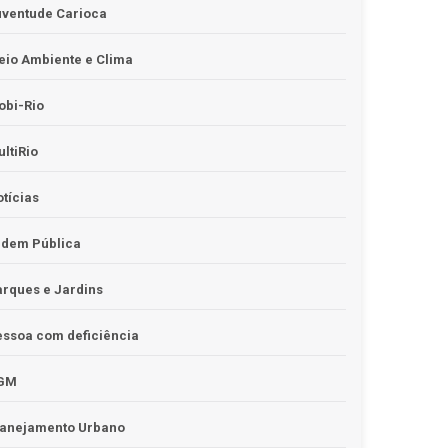
uventude Carioca
io Ambiente e Clima
obi-Rio
ltiRio
tícias
rdem Pública
rques e Jardins
ssoa com deficiência
GM
lanejamento Urbano