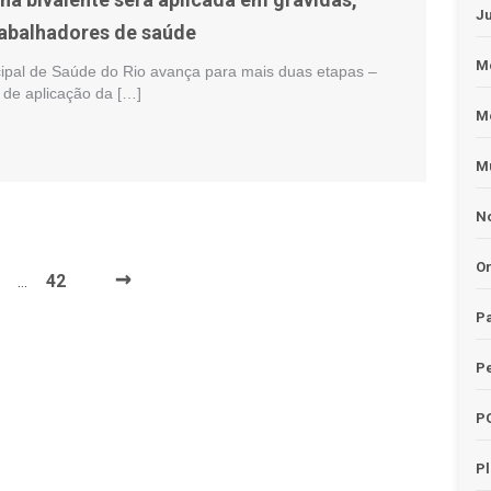
J
rabalhadores de saúde
Me
cipal de Saúde do Rio avança para mais duas etapas –
– de aplicação da […]
M
Mu
No
O
→
42
…
Pa
Pe
P
P