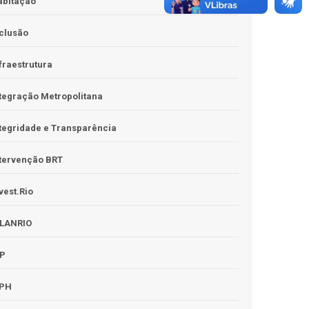
abitação
clusão
fraestrutura
tegração Metropolitana
tegridade e Transparência
tervenção BRT
vest.Rio
PLANRIO
PP
RPH