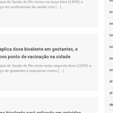
H
ipal de Saúde do Rio iniciou na terça-feira (14/03) a
rço em profissionais de saúde com […]
In
In
In
In
aplica dose bivalente em gestantes, e
novo ponto de vacinação na cidade
In
ipal de Saúde do Rio inicia nesta segunda-feira (13/03) a
In
rço de gestantes e puérperas contra […]
I
I
I
na bivalente será aplicada em grávidas,