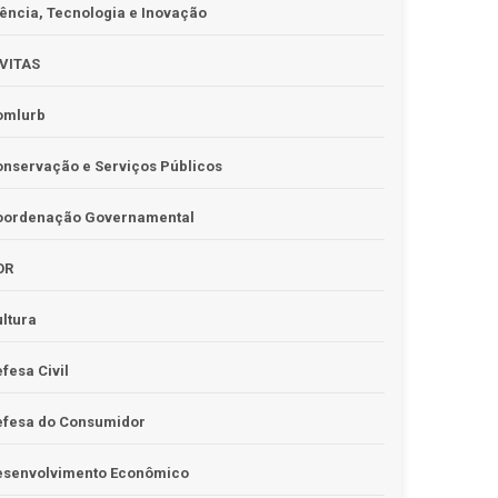
ência, Tecnologia e Inovação
IVITAS
omlurb
nservação e Serviços Públicos
oordenação Governamental
OR
ltura
fesa Civil
efesa do Consumidor
esenvolvimento Econômico