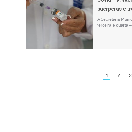
puérperas e t
A Secretaria Muni
terceira e quarta 
1
2
3