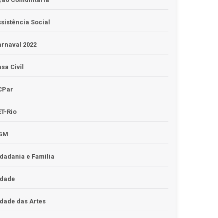
sistência Social
rnaval 2022
sa Civil
CPar
T-Rio
GM
dadania e Família
idade
dade das Artes