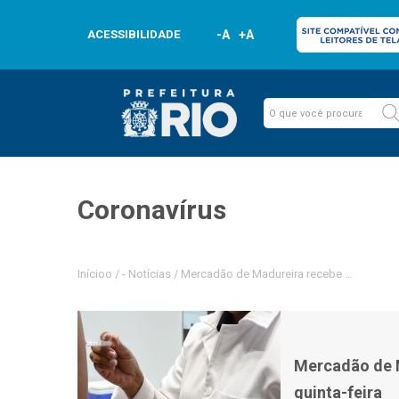
ACESSIBILIDADE
-A
+A
Coronavírus
Inícioo
/
-
Notícias
/
Mercadão de Madureira recebe ponto de va
Mercadão de M
quinta-feira