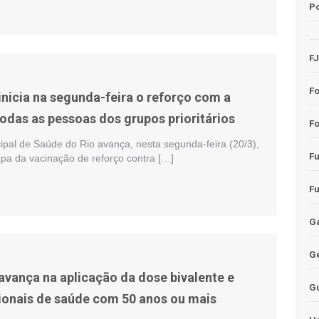
Po
F
F
inicia na segunda-feira o reforço com a
todas as pessoas dos grupos prioritários
Fo
ipal de Saúde do Rio avança, nesta segunda-feira (20/3),
F
pa da vacinação de reforço contra […]
F
Ga
G
 avança na aplicação da dose bivalente e
G
sionais de saúde com 50 anos ou mais