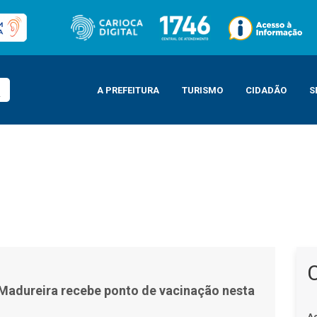
A PREFEITURA
TURISMO
CIDADÃO
S
cinação nesta quinta-feira
adureira recebe ponto de vacinação nesta
A