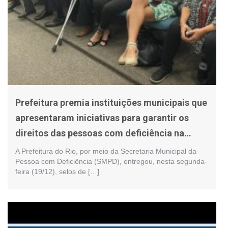
Prefeitura premia instituições municipais que
apresentaram iniciativas para garantir os
direitos das pessoas com deficiência na
cidade
A Prefeitura do Rio, por meio da Secretaria Municipal da
Pessoa com Deficiência (SMPD), entregou, nesta segunda-
feira (19/12), selos de […]