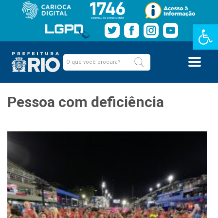
Barra de Fe
Pessoa com deficiência