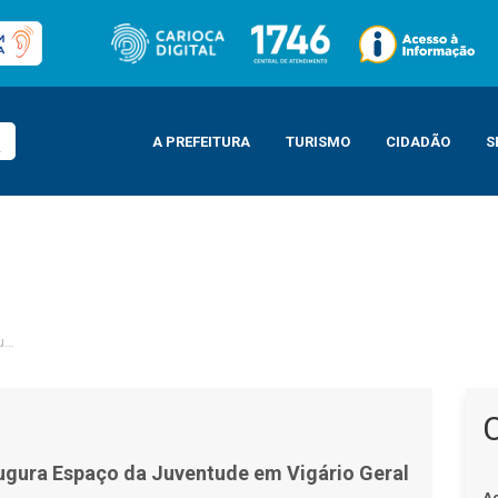
A PREFEITURA
TURISMO
CIDADÃO
S
Juventude em Vigário Geral
augura Espaço da Juventude em Vigário Geral
A