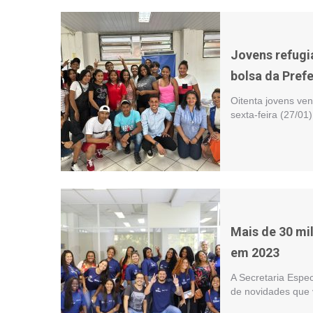
Jovens refug
bolsa da Prefe
Oitenta jovens ve
sexta-feira (27/01
Mais de 30 mi
em 2023
A Secretaria Espec
de novidades que 