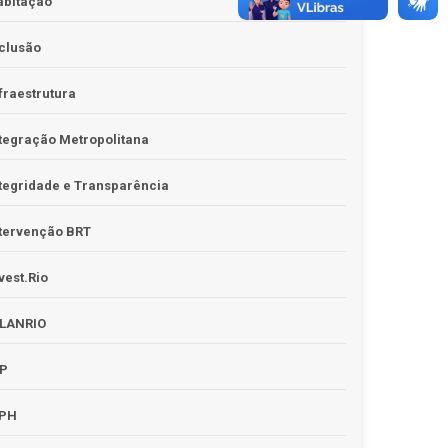
abitação
clusão
fraestrutura
tegração Metropolitana
tegridade e Transparência
tervenção BRT
vest.Rio
PLANRIO
PP
RPH