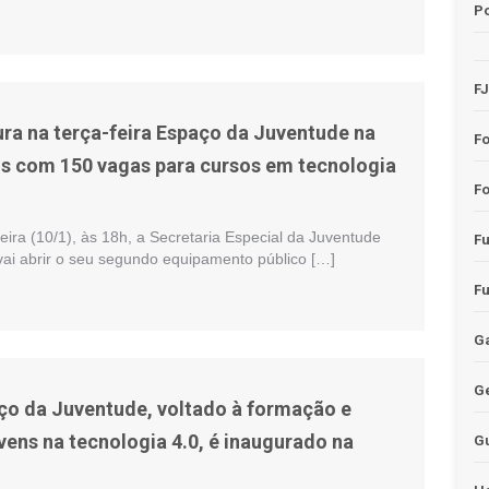
Po
F
ra na terça-feira Espaço da Juventude na
F
s com 150 vagas para cursos em tecnologia
Fo
eira (10/1), às 18h, a Secretaria Especial da Juventude
F
vai abrir o seu segundo equipamento público […]
F
Ga
G
ço da Juventude, voltado à formação e
vens na tecnologia 4.0, é inaugurado na
G