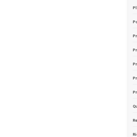
Pl
Po
Pr
P
Pr
P
Pr
Qu
Re
Ri