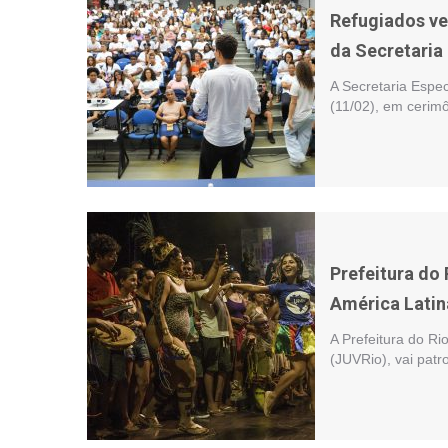
Refugiados v
da Secretaria
A Secretaria Espe
(11/02), em cerimô
Prefeitura do 
América Latin
A Prefeitura do Ri
(JUVRio), vai patr