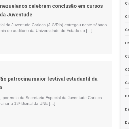
Ci
enezuelanos celebram conclusão em cursos
 da Juventude
C
cial da Juventude Carioca (JUVRio) entregou neste sábado
C
nia do auditório da Universidade do Estado do […]
Co
C
C
Rio patrocina maior festival estudantil da
Cu
a
De
o, por meio da Secretaria Especial da Juventude Carioca
ocinar a 13ª Bienal da UNE […]
D
D