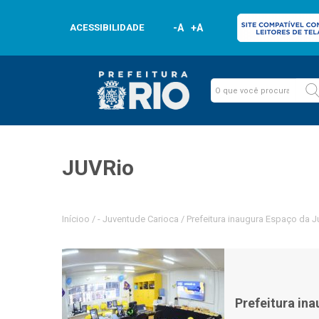
ACESSIBILIDADE
-A
+A
JUVRio
Inícioo
/
-
Juventude Carioca
/
Prefeitura inaugura Espaço da 
Prefeitura in