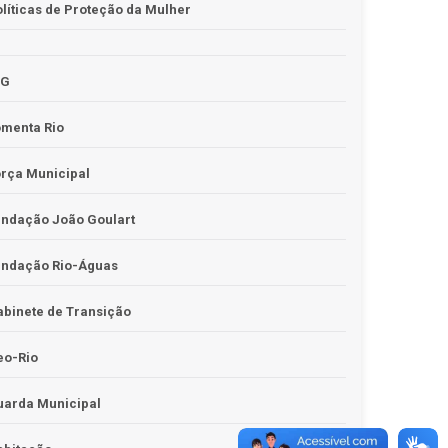
líticas de Proteção da Mulher
JG
omenta Rio
rça Municipal
undação João Goulart
undação Rio-Águas
binete de Transição
eo-Rio
uarda Municipal