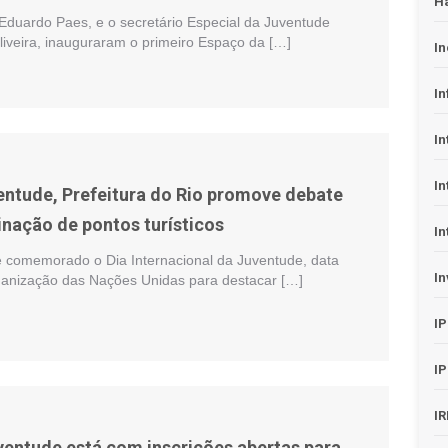
H
 Eduardo Paes, e o secretário Especial da Juventude
liveira, inauguraram o primeiro Espaço da […]
In
In
In
In
entude, Prefeitura do Rio promove debate
inação de pontos turísticos
In
 comemorado o Dia Internacional da Juventude, data
In
ganização das Nações Unidas para destacar […]
I
I
I
ventude está com inscrições abertas para