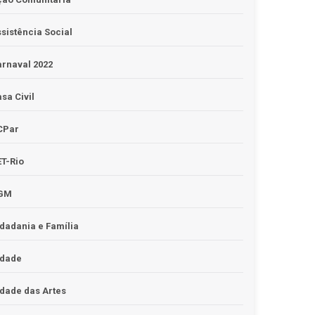
sistência Social
rnaval 2022
sa Civil
CPar
T-Rio
GM
dadania e Família
idade
dade das Artes