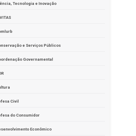
ência, Tecnologia e Inovação
IVITAS
omlurb
nservação e Serviços Públicos
oordenação Governamental
OR
ltura
fesa Civil
efesa do Consumidor
esenvolvimento Econômico