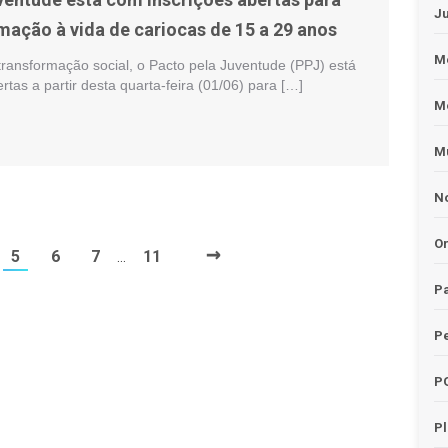
J
mação à vida de cariocas de 15 a 29 anos
Me
 transformação social, o Pacto pela Juventude (PPJ) está
rtas a partir desta quarta-feira (01/06) para […]
M
Mu
No
O
→
5
6
7
11
…
Pa
Pe
P
P