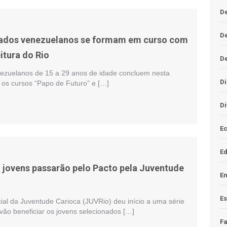
De
D
iados venezuelanos se formam em curso com
itura do Rio
D
nezuelanos de 15 a 29 anos de idade concluem nesta
Di
) os cursos “Papo de Futuro” e […]
Di
Ec
E
l jovens passarão pelo Pacto pela Juventude
En
Es
ial da Juventude Carioca (JUVRio) deu início a uma série
vão beneficiar os jovens selecionados […]
F