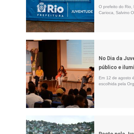
O prefeito do Rio,
Carioca, Salvino O
No Dia da Juv
público e ilum
Em 12 de agosto é
escolhida pela Or
Pacto pela Ju