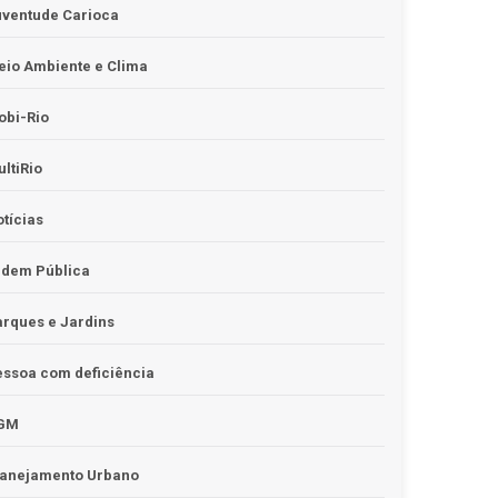
uventude Carioca
io Ambiente e Clima
obi-Rio
ltiRio
tícias
rdem Pública
rques e Jardins
ssoa com deficiência
GM
lanejamento Urbano