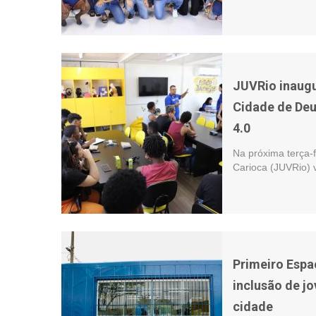
JUVRio inaugu
Cidade de Deu
4.0
Na próxima terça-f
Carioca (JUVRio) 
Primeiro Espa
inclusão de jo
cidade