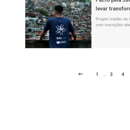
levar transfor
Projeto inédito de
com inscrições abe
←
1
3
4
…