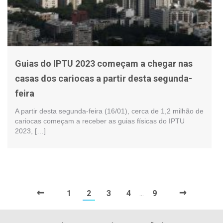
Guias do IPTU 2023 começam a chegar nas
casas dos cariocas a partir desta segunda-
feira
A partir desta segunda-feira (16/01), cerca de 1,2 milhão de
cariocas começam a receber as guias físicas do IPTU
2023, […]
←
→
1
2
3
4
9
…