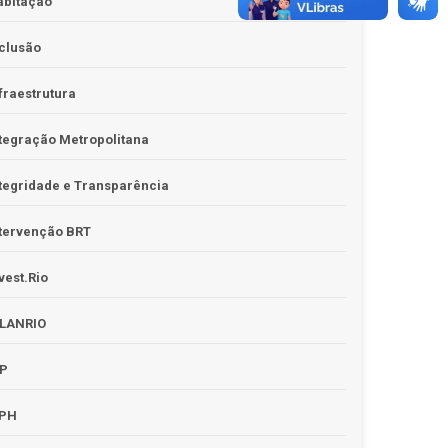
abitação
clusão
fraestrutura
tegração Metropolitana
tegridade e Transparência
tervenção BRT
vest.Rio
PLANRIO
PP
RPH