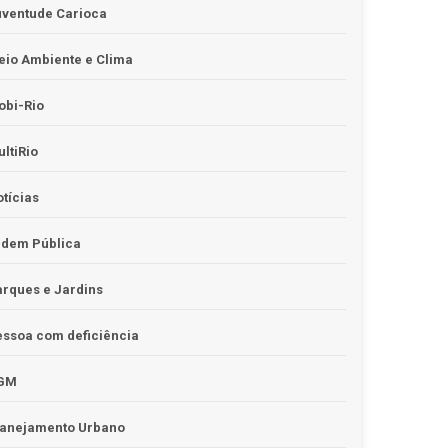
uventude Carioca
io Ambiente e Clima
obi-Rio
ltiRio
tícias
rdem Pública
rques e Jardins
ssoa com deficiência
GM
lanejamento Urbano