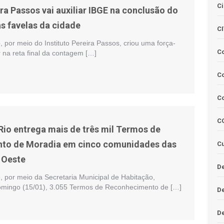
Ci
ira Passos vai auxiliar IBGE na conclusão do
s favelas da cidade
C
o, por meio do Instituto Pereira Passos, criou uma força-
C
ar na reta final da contagem […]
Co
C
C
 Rio entrega mais de três mil Termos de
to de Moradia em cinco comunidades das
Cu
 Oeste
De
o, por meio da Secretaria Municipal de Habitação,
omingo (15/01), 3.055 Termos de Reconhecimento de […]
D
D