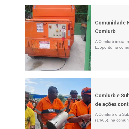
Comunidade No
Comlurb
A Comlurb inicia. 
Ecoponto na comun
Comlurb e Sub
de ações cont
A Comlurb e a Subp
(14/05), na comun