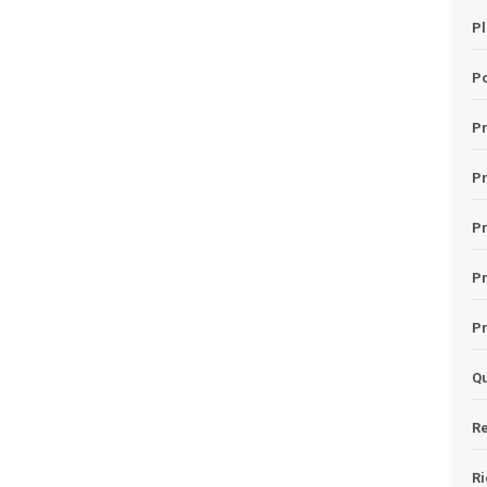
Pl
Po
Pr
P
Pr
P
Pr
Qu
Re
Ri