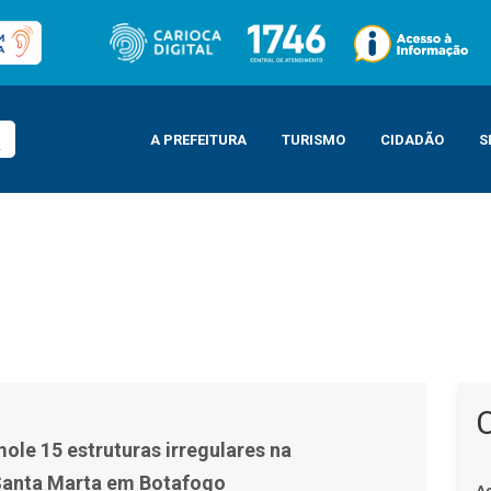
A PREFEITURA
TURISMO
CIDADÃO
S
res na comunidade Santa Marta em Botafogo
ole 15 estruturas irregulares na
anta Marta em Botafogo
A