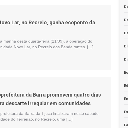
De
D
vo Lar, no Recreio, ganha ecoponto da
D
na manhã desta quarta-feira (21/09), a operação do
Di
idade Novo Lar, no Recreio dos Bandeirantes. […]
Di
Ec
E
prefeitura da Barra promovem quatro dias
En
ra descarte irregular em comunidades
Es
refeitura da Barra da Tijuca finalizaram neste sábado
idade do Terreirão, no Recreio, uma […]
F