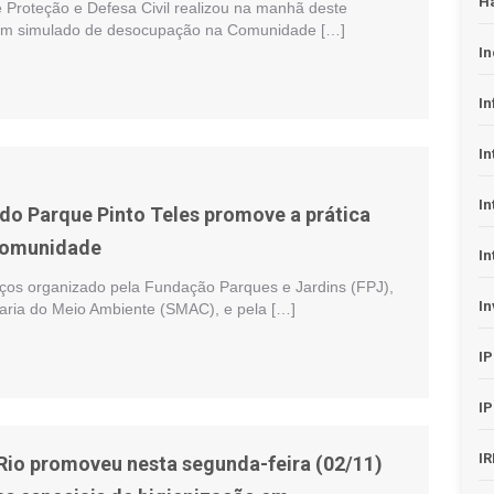
H
e Proteção e Defesa Civil realizou na manhã deste
 um simulado de desocupação na Comunidade […]
In
In
In
In
 do Parque Pinto Teles promove a prática
 comunidade
In
iços organizado pela Fundação Parques e Jardins (FPJ),
In
taria do Meio Ambiente (SMAC), e pela […]
I
I
I
 Rio promoveu nesta segunda-feira (02/11)