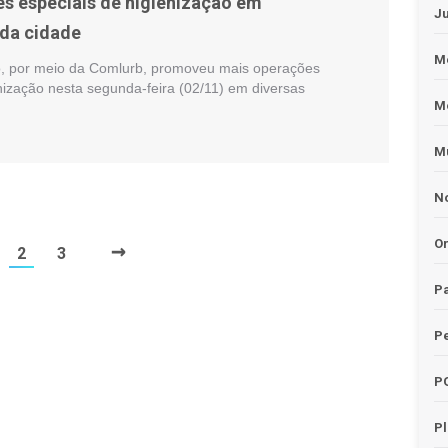
s especiais de higienização em
J
da cidade
Me
io, por meio da Comlurb, promoveu mais operações
nização nesta segunda-feira (02/11) em diversas
M
Mu
No
→
O
2
3
Pa
Pe
P
P