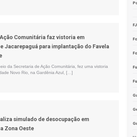
Po
F
 Ação Comunitária faz vistoria em
F
e Jacarepaguá para implantação do Favela
Fo
e
meio da Secretaria de Ação Comunitária, fez uma vistoria
F
dade Novo Rio, na Gardênia Azul, […]
F
Ga
G
realiza simulado de desocupação em
G
a Zona Oeste