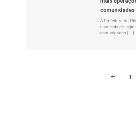
mais operaçõe
comunidades 
A Prefeitura do R
especiais de higie
comunidades […]
←
1