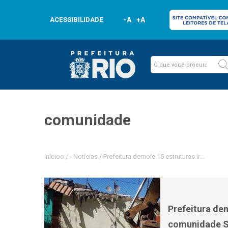
ACESSIBILIDADE
-A
+A
comunidade
Inícioo
/
-
Notícias
/
Prefeitura demole 15 estruturas irregula
Prefeitura dem
comunidade S