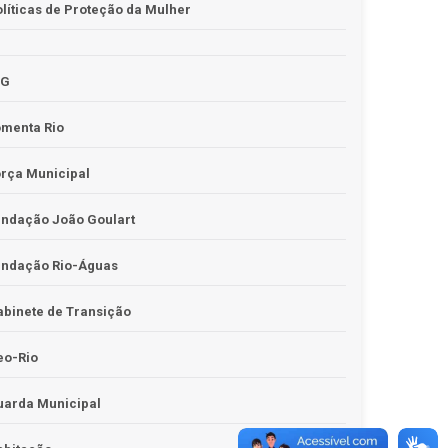
líticas de Proteção da Mulher
JG
omenta Rio
rça Municipal
undação João Goulart
undação Rio-Águas
binete de Transição
eo-Rio
uarda Municipal