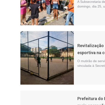
A Subsecretaria d
domingo, dia 25,
Revitalização
esportiva na
O mutirão de serv
vinculada à Secre
Prefeitura do