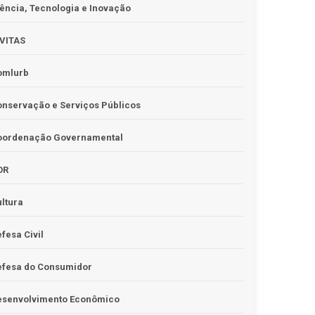
ência, Tecnologia e Inovação
IVITAS
omlurb
nservação e Serviços Públicos
oordenação Governamental
OR
ltura
fesa Civil
efesa do Consumidor
esenvolvimento Econômico