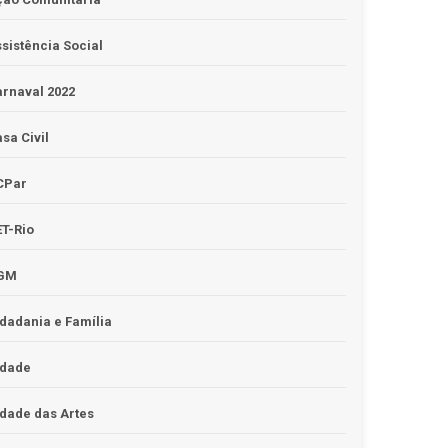
sistência Social
rnaval 2022
sa Civil
CPar
T-Rio
GM
dadania e Família
idade
dade das Artes