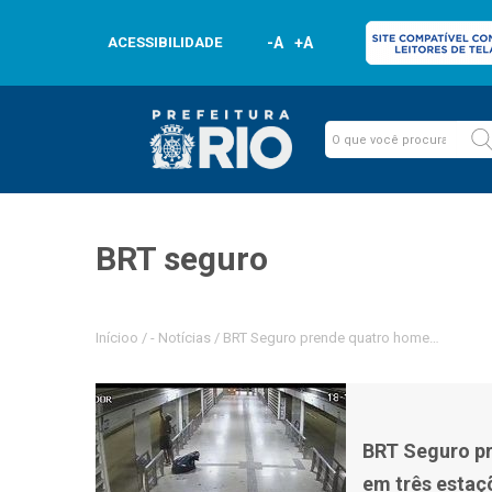
ACESSIBILIDADE
-A
+A
BRT seguro
Inícioo
/
-
Notícias
/
BRT Seguro prende quatro homens por fur
BRT Seguro pr
em três estaç