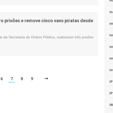
H
In
ro prisões e remove cinco vans piratas desde
In
In
 da Secretaria de Ordem Pública, realizaram três prisões
In
In
In
→
6
7
8
9
I
I
I