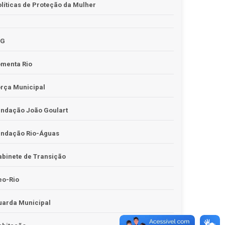
líticas de Proteção da Mulher
JG
omenta Rio
rça Municipal
undação João Goulart
undação Rio-Águas
binete de Transição
eo-Rio
uarda Municipal