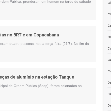
Ordem Pública, prenderam um homem na tarde de sábado
Ci
C
C
cias no BRT e em Copacabana
Co
ram quatro pessoas, nesta terça-feira (21/6). No fim da
C
C
Cu
eças de alumínio na estação Tanque
De
cipal de Ordem Pública (Seop), foram acionados na
D
D