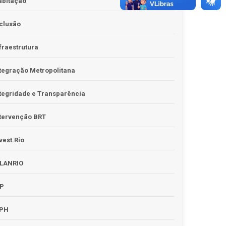
abitação
clusão
fraestrutura
tegração Metropolitana
tegridade e Transparência
tervenção BRT
vest.Rio
PLANRIO
PP
RPH