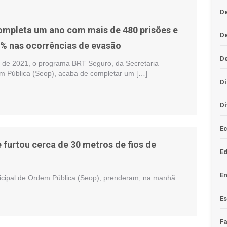
De
mpleta um ano com mais de 480 prisões e
D
% nas ocorrências de evasão
D
 de 2021, o programa BRT Seguro, da Secretaria
m Pública (Seop), acaba de completar um […]
Di
Di
Ec
urtou cerca de 30 metros de fios de
E
En
cipal de Ordem Pública (Seop), prenderam, na manhã
Es
F