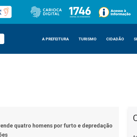
A PREFEITURA
TURISMO
CIDADÃO
S
to e depredação em três estações
ende quatro homens por furto e depredação
ões
A