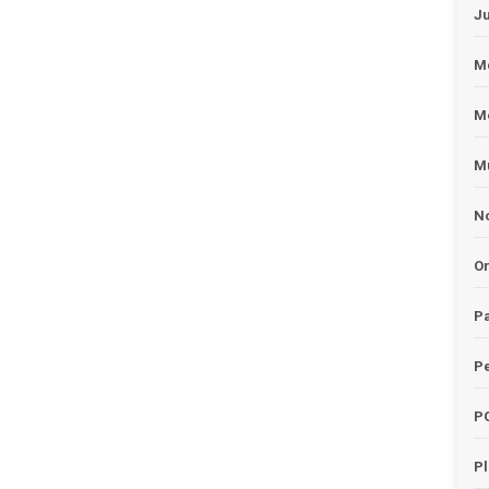
J
Me
M
Mu
No
O
Pa
Pe
P
P