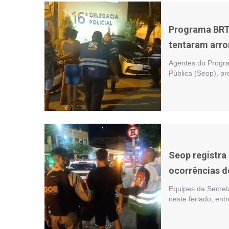
Programa BRT
tentaram arro
Agentes do Progr
Pública (Seop), p
Seop registra
ocorrências d
Equipes da Secret
neste feriado, ent