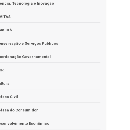
ência, Tecnologia e Inovação
IVITAS
omlurb
nservação e Serviços Públicos
oordenação Governamental
OR
ltura
fesa Civil
efesa do Consumidor
esenvolvimento Econômico