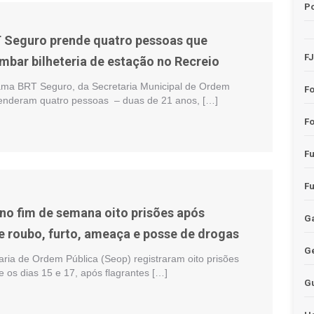
Po
 Seguro prende quatro pessoas que
F
mbar bilheteria de estação no Recreio
ama BRT Seguro, da Secretaria Municipal de Ordem
F
renderam quatro pessoas – duas de 21 anos, […]
Fo
F
F
 no fim de semana oito prisões após
Ga
e roubo, furto, ameaça e posse de drogas
G
aria de Ordem Pública (Seop) registraram oito prisões
re os dias 15 e 17, após flagrantes […]
G