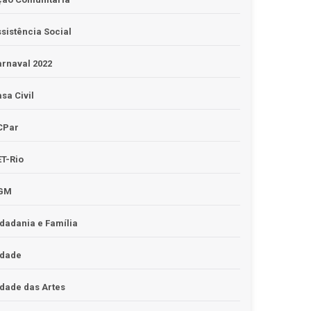
sistência Social
rnaval 2022
sa Civil
CPar
T-Rio
GM
dadania e Família
idade
dade das Artes