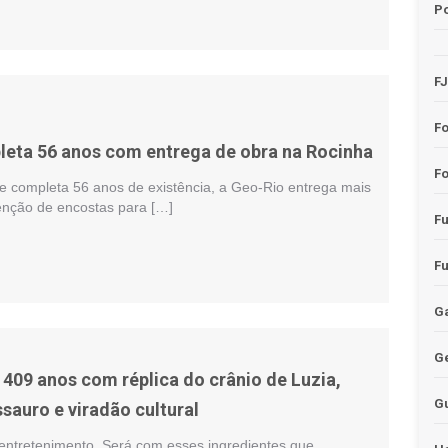
Po
F
F
eta 56 anos com entrega de obra na Rocinha
Fo
completa 56 anos de existência, a Geo-Rio entrega mais
nção de encostas para […]
F
F
Ga
G
 409 anos com réplica do crânio de Luzia,
G
ssauro e viradão cultural
e entretenimento. Será com esses ingredientes que