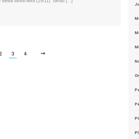
r desta sexta-feira (19/11). Serão […]
J
Me
M
Mu
→
2
3
4
No
O
Pa
Pe
P
P