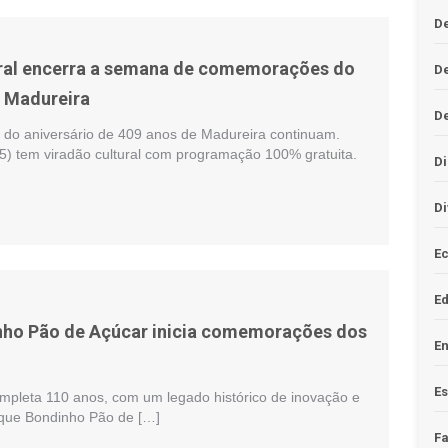
De
ural encerra a semana de comemorações do
D
e Madureira
D
o aniversário de 409 anos de Madureira continuam.
5) tem viradão cultural com programação 100% gratuita.
Di
Di
Ec
E
nho Pão de Açúcar inicia comemorações dos
En
Es
pleta 110 anos, com um legado histórico de inovação e
rque Bondinho Pão de […]
F