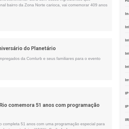
H
onal bairro da Zona Norte carioca, vai comemorar 409 anos
In
In
In
iversário do Planetário
In
mpregados da Comlurb e seus familiares para o evento
In
In
I
o Rio comemora 51 anos com programação
I
I
io completa 51 anos com uma programação especial para