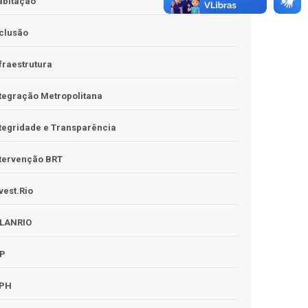
abitação
clusão
fraestrutura
tegração Metropolitana
tegridade e Transparência
tervenção BRT
vest.Rio
PLANRIO
PP
RPH