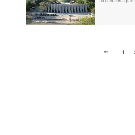
os cariocas a parti
←
1