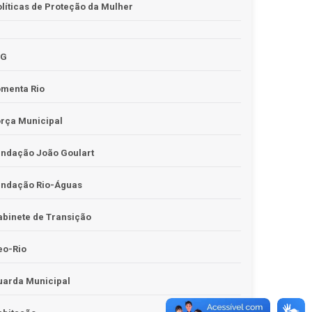
líticas de Proteção da Mulher
JG
omenta Rio
rça Municipal
undação João Goulart
undação Rio-Águas
binete de Transição
eo-Rio
uarda Municipal