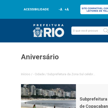
ACESSIBILIDADE
-A
+A
Aniversário
Inícioo
/
-
Cidade
/
Subprefeitura da Zona Sul celebra anivers
Subprefeitura
de Copacabana