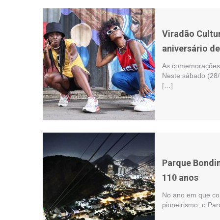
Viradão Cult
aniversário d
As comemorações d
Neste sábado (28/
[…]
Parque Bondi
110 anos
No ano em que com
pioneirismo, o Pa