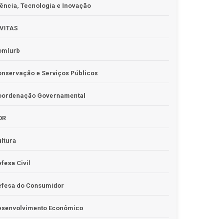
ência, Tecnologia e Inovação
IVITAS
omlurb
nservação e Serviços Públicos
oordenação Governamental
OR
ltura
fesa Civil
efesa do Consumidor
esenvolvimento Econômico