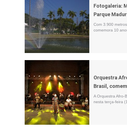
Fotogaleria: M
Parque Madur
Com 3.900 metros
comemora 10 anos,
Orquestra Afro
Brasil, comem
A Orquestra Afro-
nesta terça-feira 