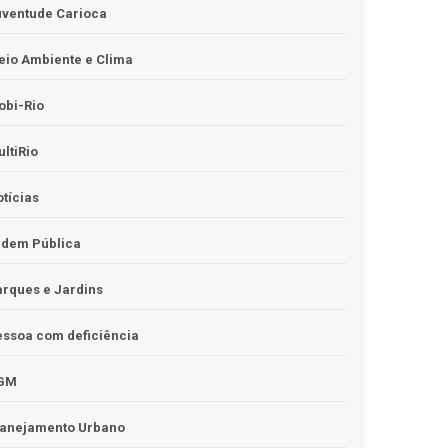
uventude Carioca
io Ambiente e Clima
obi-Rio
ltiRio
tícias
rdem Pública
rques e Jardins
ssoa com deficiência
GM
lanejamento Urbano