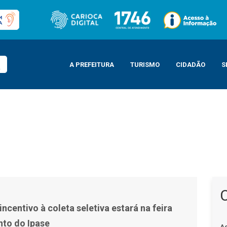
A PREFEITURA
TURISMO
CIDADÃO
S
ará na feira livre do Conjunto do Ipase
centivo à coleta seletiva estará na feira
nto do Ipase
A