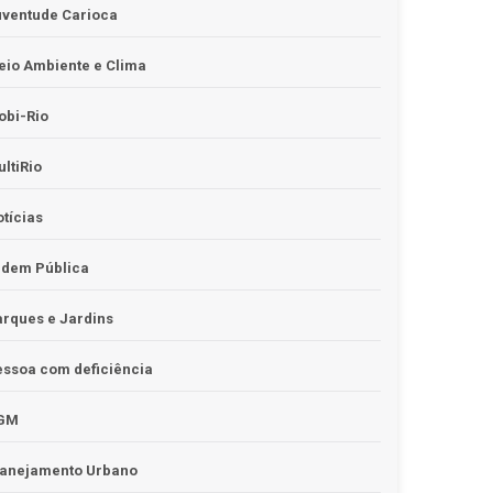
uventude Carioca
io Ambiente e Clima
obi-Rio
ltiRio
tícias
rdem Pública
rques e Jardins
ssoa com deficiência
GM
lanejamento Urbano