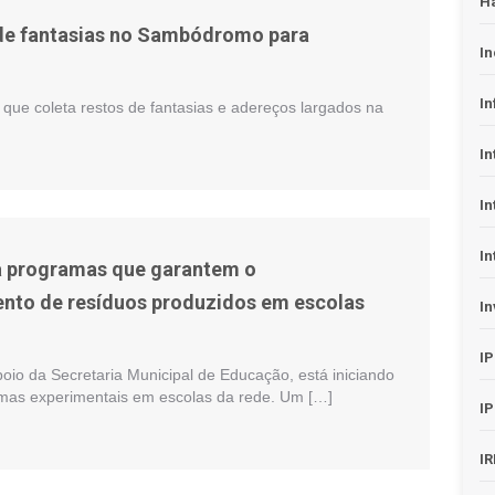
H
 de fantasias no Sambódromo para
In
In
 que coleta restos de fantasias e adereços largados na
In
In
In
a programas que garantem o
nto de resíduos produzidos em escolas
In
I
oio da Secretaria Municipal de Educação, está iniciando
mas experimentais em escolas da rede. Um […]
I
I