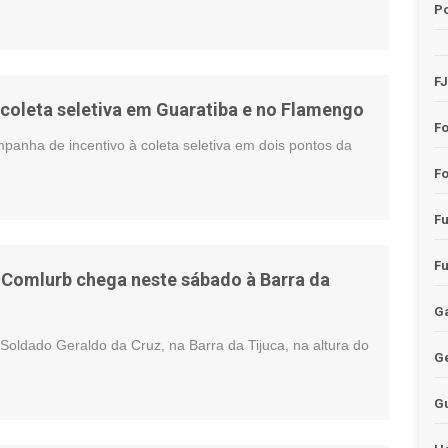
Po
F
 coleta seletiva em Guaratiba e no Flamengo
F
anha de incentivo à coleta seletiva em dois pontos da
Fo
F
F
 Comlurb chega neste sábado à Barra da
Ga
oldado Geraldo da Cruz, na Barra da Tijuca, na altura do
G
G