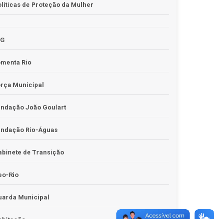
líticas de Proteção da Mulher
JG
omenta Rio
rça Municipal
undação João Goulart
undação Rio-Águas
binete de Transição
eo-Rio
uarda Municipal