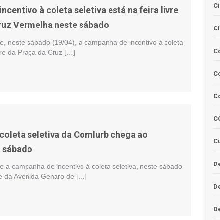
Ci
centivo à coleta seletiva está na feira livre
ruz Vermelha neste sábado
C
, neste sábado (19/04), a campanha de incentivo à coleta
C
ivre da Praça da Cruz […]
Co
C
C
oleta seletiva da Comlurb chega ao
Cu
e sábado
De
 a campanha de incentivo à coleta seletiva, neste sábado
ivre da Avenida Genaro de […]
D
D