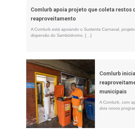
Comlurb apoia projeto que coleta restos
reaproveitamento
A Comlurb está apoiando o Sustenta Carnaval, projeto
dispersão do Sambódromo. […]
Comlurb inici
reaproveitame
municipais
A Comlurb, com ap
dois novos progra