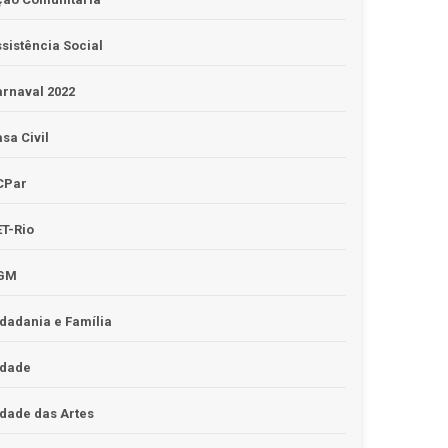
sistência Social
rnaval 2022
sa Civil
CPar
T-Rio
GM
dadania e Família
idade
dade das Artes