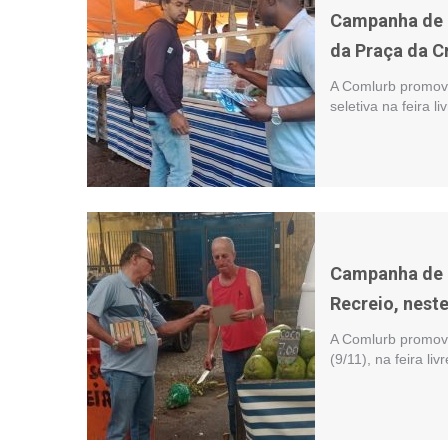
Campanha de in
da Praça da C
A Comlurb promove
seletiva na feira l
Campanha de c
Recreio, nest
A Comlurb promove
(9/11), na feira l