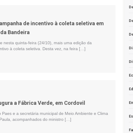
De
D
ampanha de incentivo à coleta seletiva em
 da Bandeira
D
 nesta quinta-feira (24/10), mais uma edição da
Di
ivo à coleta seletiva. Desta vez, na feira […]
Di
Ec
E
augura a Fábrica Verde, em Cordovil
En
o Paes e a secretária municipal de Meio Ambiente e Clima
Es
Paula, acompanhados do ministro […]
F