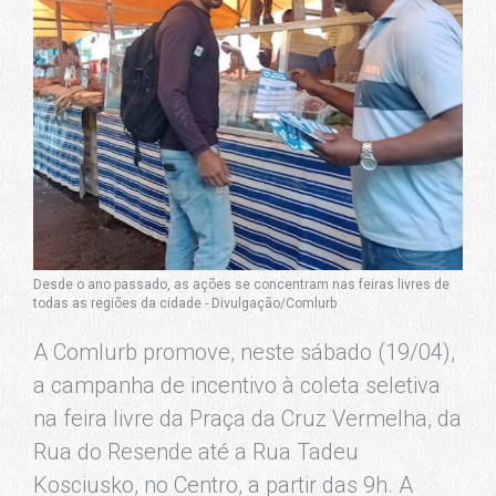
Desde o ano passado, as ações se concentram nas feiras livres de
todas as regiões da cidade - Divulgação/Comlurb
A Comlurb promove, neste sábado (19/04),
a campanha de incentivo à coleta seletiva
na feira livre da Praça da Cruz Vermelha, da
Rua do Resende até a Rua Tadeu
Kosciusko, no Centro, a partir das 9h. A