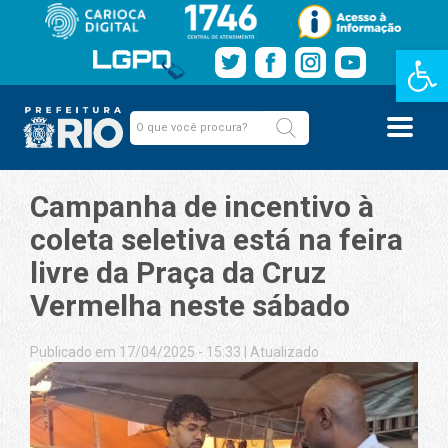
Barra de Fe
Campanha de incentivo à
coleta seletiva está na feira
livre da Praça da Cruz
Vermelha neste sábado
Publicado em 17/04/2025 - 15:33
|
Atualizado