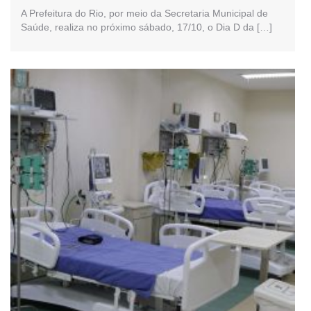
Vacinação contra a Poliomielite e de
A Prefeitura do Rio, por meio da Secretaria Municipal de
Saúde, realiza no próximo sábado, 17/10, o Dia D da […]
Multivacinação