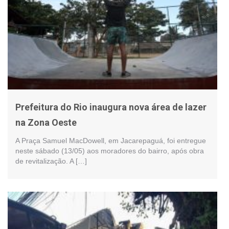
Prefeitura do Rio inaugura nova área de lazer
na Zona Oeste
A Praça Samuel MacDowell, em Jacarepaguá, foi entregue
neste sábado (13/05) aos moradores do bairro, após obra
de revitalização. A […]