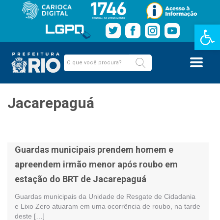
Barra de Fe
Jacarepaguá
Guardas municipais prendem homem e
apreendem irmão menor após roubo em
estação do BRT de Jacarepaguá
Guardas municipais da Unidade de Resgate de Cidadania
e Lixo Zero atuaram em uma ocorrência de roubo, na tarde
deste […]