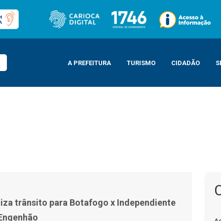
A PREFEITURA
TURISMO
CIDADÃO
S
 Independiente Petrolero, no Engenhão
iza trânsito para Botafogo x Independiente
 Engenhão
A