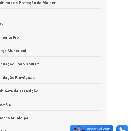
líticas de Proteção da Mulher
JG
omenta Rio
rça Municipal
undação João Goulart
undação Rio-Águas
binete de Transição
eo-Rio
uarda Municipal