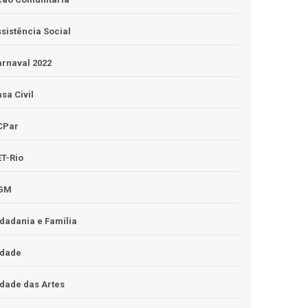
sistência Social
rnaval 2022
sa Civil
CPar
T-Rio
GM
dadania e Família
idade
dade das Artes