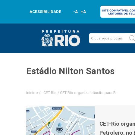
ACESSIBILIDADE
-A
+A
Estádio Nilton Santos
Inícioo
/
-
CET-Rio
/
CET-Rio organiza trânsito para Botafogo x
CET-Rio organ
Petrolero, no