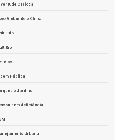
uventude Carioca
io Ambiente e Clima
obi-Rio
ltiRio
tícias
rdem Pública
rques e Jardins
ssoa com deficiência
GM
lanejamento Urbano