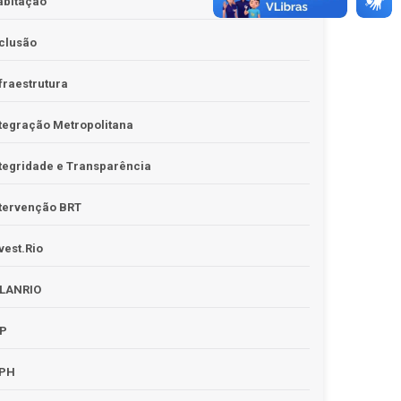
abitação
clusão
fraestrutura
tegração Metropolitana
tegridade e Transparência
tervenção BRT
vest.Rio
PLANRIO
PP
RPH