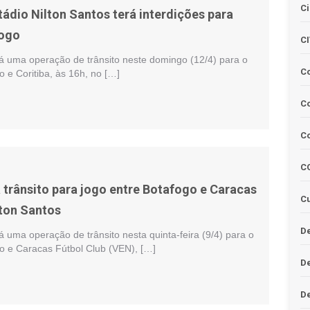
Ci
ádio Nilton Santos terá interdições para
fogo
C
rá uma operação de trânsito neste domingo (12/4) para o
C
o e Coritiba, às 16h, no […]
Co
C
C
a trânsito para jogo entre Botafogo e Caracas
Cu
lton Santos
De
á uma operação de trânsito nesta quinta-feira (9/4) para o
go e Caracas Fútbol Club (VEN), […]
D
D