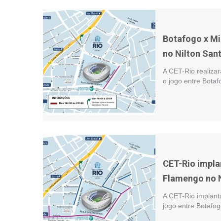
Botafogo x Mi
no Nilton San
A CET-Rio realizar
o jogo entre Bota
CET-Rio impla
Flamengo no N
A CET-Rio implant
jogo entre Botafo