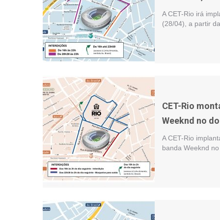
A CET-Rio irá impl
(28/04), a partir 
CET-Rio monta
Weeknd no do
A CET-Rio implant
banda Weeknd no d