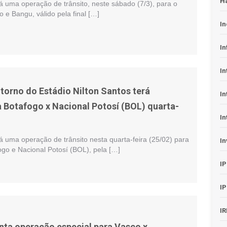
H
á uma operação de trânsito, neste sábado (7/3), para o
o e Bangu, válido pela final […]
In
In
In
ntorno do Estádio Nilton Santos terá
In
a Botafogo x Nacional Potosí (BOL) quarta-
In
á uma operação de trânsito nesta quarta-feira (25/02) para
In
ogo e Nacional Potosí (BOL), pela […]
I
I
I
nta operação especial para Vasco x