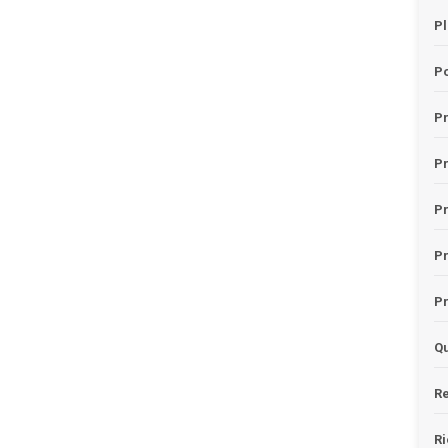
Pl
Po
Pr
P
Pr
P
Pr
Qu
Re
Ri