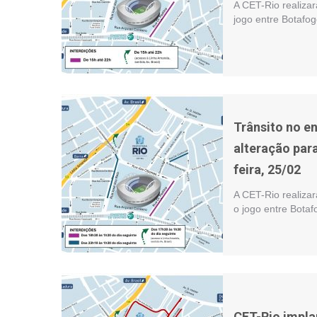
A CET-Rio realizar
jogo entre Botafog
Trânsito no e
alteração par
feira, 25/02
A CET-Rio realizar
o jogo entre Botaf
CET-Rio impla