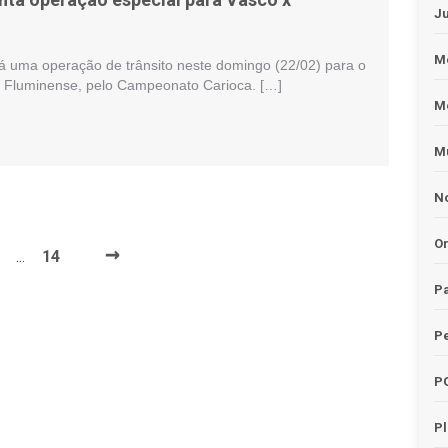
J
Me
rá uma operação de trânsito neste domingo (22/02) para o
e Fluminense, pelo Campeonato Carioca. […]
M
Mu
No
O
→
14
…
Pa
Pe
P
P