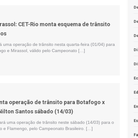
De
D
rassol: CET-Rio monta esquema de trânsito
tos
D
á uma operação de trânsito nesta quarta-feira (01/04) para
Di
fogo e Mirassol, válido pelo Campeonato […]
Di
Ec
E
nta operação de trânsito para Botafogo x
En
ilton Santos sábado (14/03)
Es
ará uma operação de trânsito neste sábado (14/03) para o
go e Flamengo, pelo Campeonato Brasileiro. […]
F