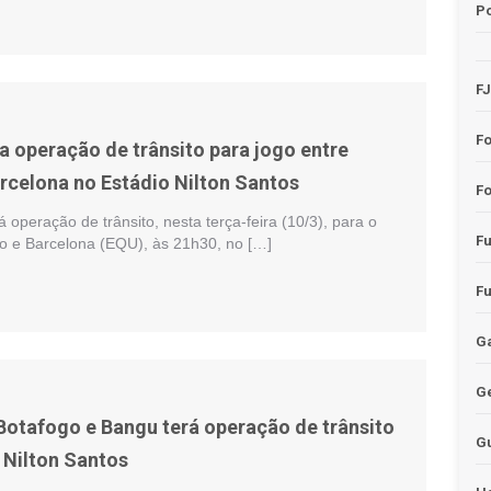
Po
F
F
a operação de trânsito para jogo entre
rcelona no Estádio Nilton Santos
Fo
á operação de trânsito, nesta terça-feira (10/3), para o
F
go e Barcelona (EQU), às 21h30, no […]
F
Ga
G
 Botafogo e Bangu terá operação de trânsito
G
 Nilton Santos