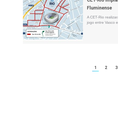
Fluminense
A CET-Rio realiza
jogo entre Vasco 
1
2
3