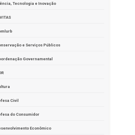
ência, Tecnologia e Inovação
IVITAS
omlurb
nservação e Serviços Públicos
oordenação Governamental
OR
ltura
fesa Civil
efesa do Consumidor
esenvolvimento Econômico