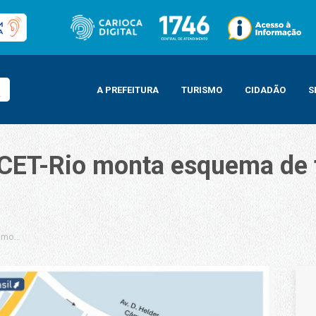
A PREFEITURA
TURISMO
CIDADÃO
S
 CET-Rio monta esquema de t
 monta esquema de trânsito no Nilton Santos