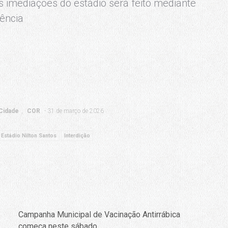
 imediações do estádio será feito mediante
ência
Cidade
COR
31 de março de 2026
Estádio Nilton Santos
Interdição
Campanha Municipal de Vacinação Antirrábica
começa neste sábado