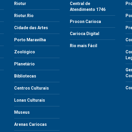
Riotur
Central de
Pr
Atendimento 1746
Riotur.Rio
Por
Procon Carioca
o
Cidade das Artes
Pre
Carioca Digital
Porto Maravilha
Co
Rio mais Fácil
Zoológico
Con
Le
Planetário
Gen
Co
Bibliotecas
Co
Centros Culturais
Lonas Culturais
Museus
Arenas Cariocas