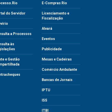
ocesso.Rio
E-Compras Rio
tal do Servidor
Licenciamento e
Fiscalização
virio
Alvará
nsulta a Processos
Eventos
sulta às
gislações
Publicidade
te e Gestão
Mesas e Cadeiras
mpartilhada
Comércio Ambulante
ntracheques
Bancas de Jornais
IPTU
ISS
ITBI