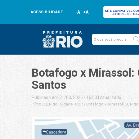
ACESSIBILIDADE
-A
+A
Botafogo x Mirassol:
Santos
Publicado em 31/03/2026 - 16:53
|
Atualizado
Início
/
CET-Rio
Cidade
COR
/
Botafogo x Mirassol: CET-Rio