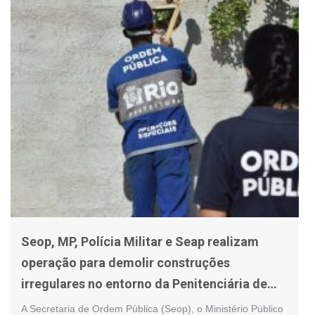
Seop, MP, Polícia Militar e Seap realizam
operação para demolir construções
irregulares no entorno da Penitenciária de
Bangu
A Secretaria de Ordem Pública (Seop), o Ministério Público