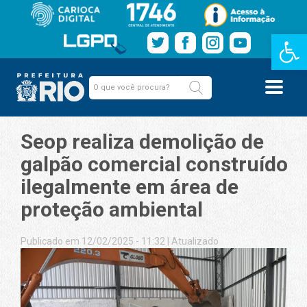
Barra de Fe
Seop realiza demolição de
galpão comercial construído
ilegalmente em área de
proteção ambiental
Publicado em 12/02/2025 - 11:32
|
Atualizado