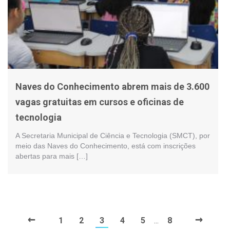
Naves do Conhecimento abrem mais de 3.600
vagas gratuitas em cursos e oficinas de
tecnologia
A Secretaria Municipal de Ciência e Tecnologia (SMCT), por
meio das Naves do Conhecimento, está com inscrições
abertas para mais […]
←
→
1
2
3
4
5
8
…