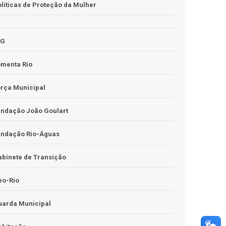
líticas de Proteção da Mulher
JG
omenta Rio
rça Municipal
undação João Goulart
undação Rio-Águas
binete de Transição
eo-Rio
uarda Municipal