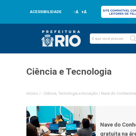
ACESSIBILIDADE
-A
+A
Ciência e Tecnologia
Inícioo
/
-
Ciência, Tecnologia e Inovação
/
Nave do Conheciment
Nave do Conh
gratuita na ár