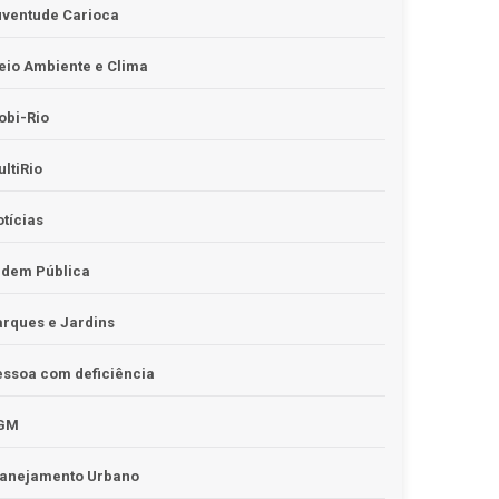
uventude Carioca
io Ambiente e Clima
obi-Rio
ltiRio
tícias
rdem Pública
rques e Jardins
ssoa com deficiência
GM
lanejamento Urbano