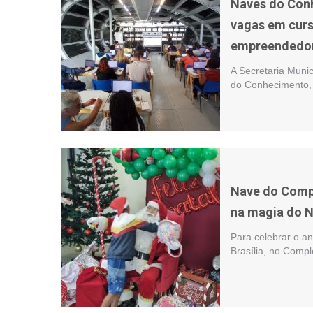
Naves do Conh
vagas em curs
empreendedo
A Secretaria Muni
do Conhecimento, a
Nave do Comp
na magia do N
Para celebrar o a
Brasília, no Compl