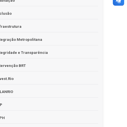
abitação
clusão
fraestrutura
tegração Metropolitana
tegridade e Transparência
tervenção BRT
vest.Rio
PLANRIO
PP
RPH