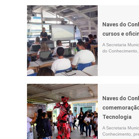
Naves do Con
cursos e ofici
A Secretaria Muni
do Conhecimento, 
Naves do Con
comemoração 
Tecnologia
A Secretaria Munic
Conhecimento, pre