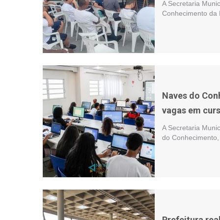
A Secretaria Munic
Conhecimento da P
Naves do Conh
vagas em curs
A Secretaria Muni
do Conhecimento, 
Prefeitura re