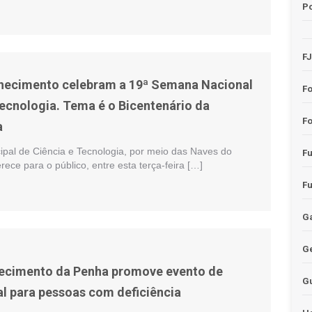
Po
F
hecimento celebram a 19ª Semana Nacional
F
Tecnologia. Tema é o Bicentenário da
Fo
a
ipal de Ciência e Tecnologia, por meio das Naves do
F
ece para o público, entre esta terça-feira […]
F
Ga
G
ecimento da Penha promove evento de
G
al para pessoas com deficiência