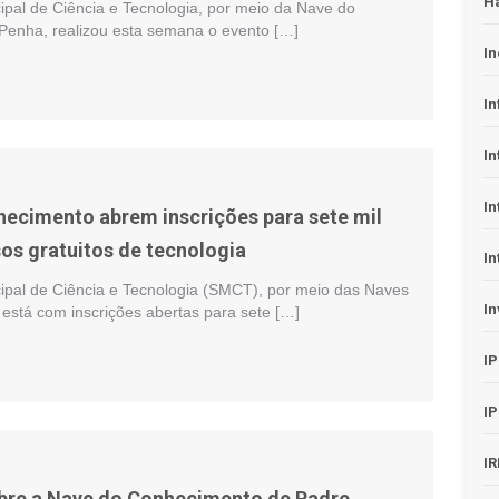
H
ipal de Ciência e Tecnologia, por meio da Nave do
enha, realizou esta semana o evento […]
In
In
In
In
ecimento abrem inscrições para sete mil
os gratuitos de tecnologia
In
cipal de Ciência e Tecnologia (SMCT), por meio das Naves
In
está com inscrições abertas para sete […]
I
I
I
abre a Nave do Conhecimento de Padre