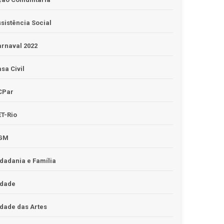
sistência Social
rnaval 2022
sa Civil
CPar
T-Rio
GM
dadania e Família
idade
dade das Artes