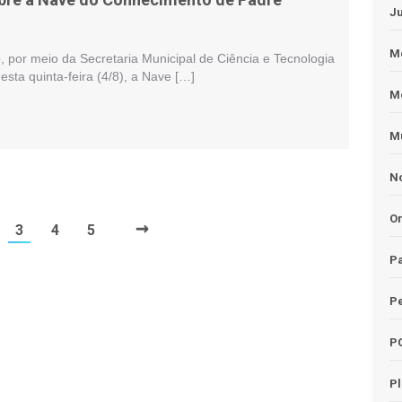
J
Me
o, por meio da Secretaria Municipal de Ciência e Tecnologia
esta quinta-feira (4/8), a Nave […]
M
Mu
No
O
→
3
4
5
Pa
Pe
P
P