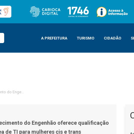
A PREFEITURA
TURISMO
CIDADÃO
S
o do Engenhão oferece qualificação gratuita na área de TI para mulheres cis
ecimento do Engenhão oferece qualificação
ea de TI para mulheres cis e trans
A