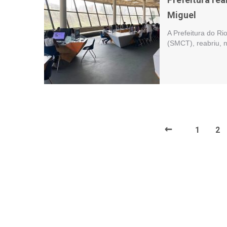
Miguel
A Prefeitura do Ri
(SMCT), reabriu, n
←
1
2