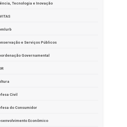
ência, Tecnologia e Inovação
IVITAS
omlurb
nservação e Serviços Públicos
oordenação Governamental
OR
ltura
fesa Civil
efesa do Consumidor
esenvolvimento Econômico