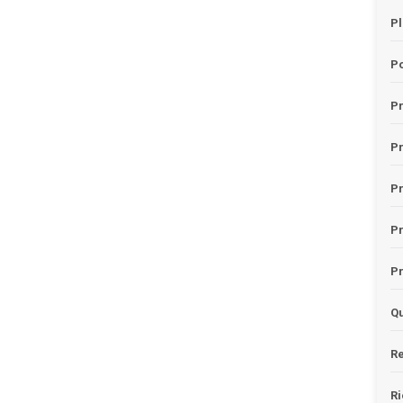
Pl
Po
Pr
P
Pr
P
Pr
Qu
Re
Ri