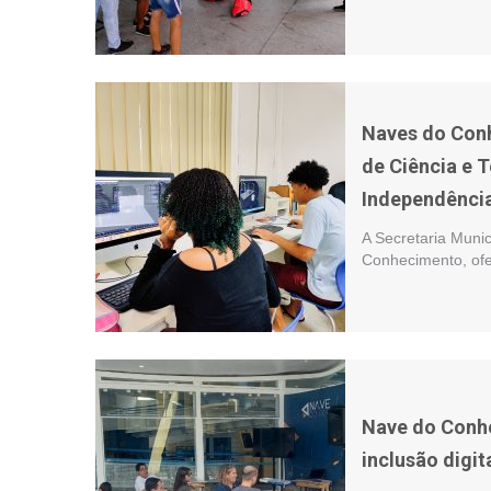
Naves do Con
de Ciência e 
Independênci
A Secretaria Munic
Conhecimento, ofer
Nave do Conh
inclusão digit