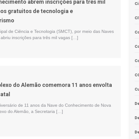
ecimento abrem inscrições para três mil
Ci
os gratuitos de tecnologia e
C
rismo
cipal de Ciência e Tecnologia (SMCT), por meio das Naves
C
briu inscrições para três mil vagas […]
Co
C
C
lexo do Alemão comemora 11 anos envolta
Cu
atal
De
niversário de 11 anos da Nave do Conhecimento de Nova
exo do Alemão, a Secretaria […]
D
D