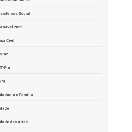
sistência Social
rnaval 2022
sa Civil
CPar
T-Rio
GM
dadania e Família
idade
dade das Artes