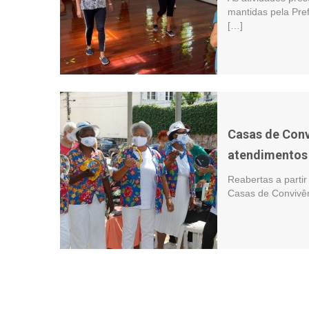
mantidas pela Pref
[…]
Casas de Conv
atendimentos 
Reabertas a parti
Casas de Convivên