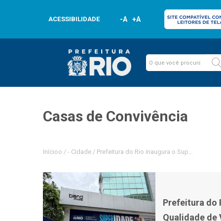
ACESSIBILIDADE
-A
+A
Casas de Convivência
Inícioo
/
-
Cidade
/
Prefeitura do Rio inaugura o Super Centro 
Prefeitura do
Qualidade de 