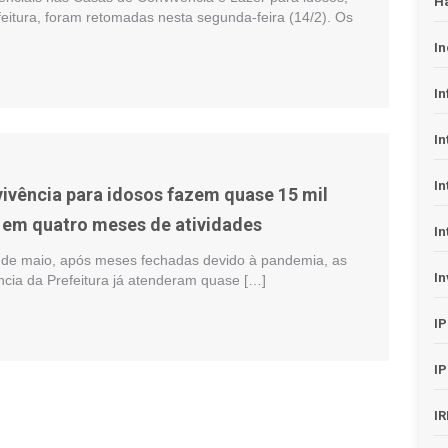
H
eitura, foram retomadas nesta segunda-feira (14/2). Os
In
In
In
In
ivência para idosos fazem quase 15 mil
em quatro meses de atividades
In
r de maio, após meses fechadas devido à pandemia, as
In
cia da Prefeitura já atenderam quase […]
I
I
I