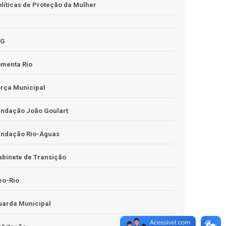
líticas de Proteção da Mulher
JG
omenta Rio
rça Municipal
undação João Goulart
undação Rio-Águas
binete de Transição
eo-Rio
uarda Municipal