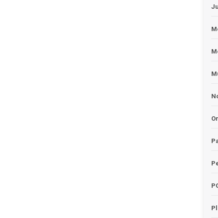
J
Me
M
Mu
No
O
Pa
Pe
P
P