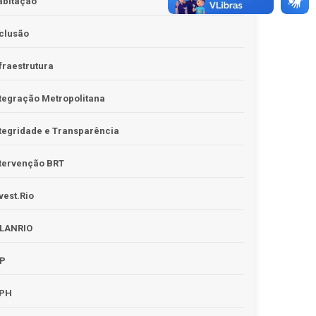
abitação
clusão
fraestrutura
tegração Metropolitana
tegridade e Transparência
tervenção BRT
vest.Rio
PLANRIO
PP
RPH