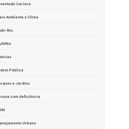
uventude Carioca
io Ambiente e Clima
obi-Rio
ltiRio
tícias
rdem Pública
rques e Jardins
ssoa com deficiência
GM
lanejamento Urbano