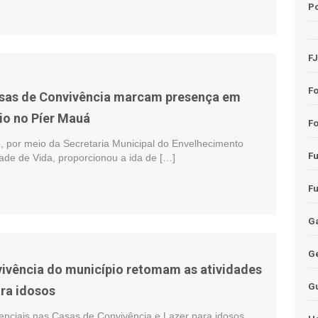
Po
F
F
asas de Convivência marcam presença em
ário no Píer Mauá
Fo
o, por meio da Secretaria Municipal do Envelhecimento
F
ade de Vida, proporcionou a ida de […]
F
Ga
G
ivência do município retomam as atividades
G
ara idosos
senciais nas Casas de Convivência e Lazer para idosos,