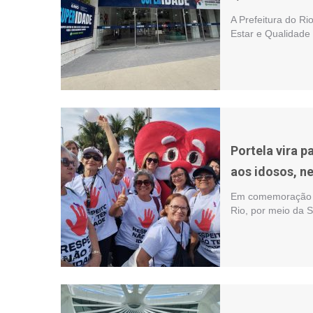
A Prefeitura do R
Estar e Qualidade
Portela vira 
aos idosos, n
Em comemoração ao
Rio, por meio da 