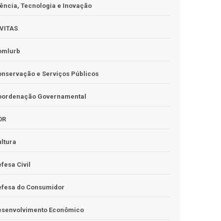
ência, Tecnologia e Inovação
IVITAS
omlurb
nservação e Serviços Públicos
oordenação Governamental
OR
ltura
fesa Civil
efesa do Consumidor
esenvolvimento Econômico