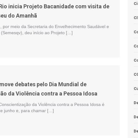
Ci
Rio inicia Projeto Bacanidade com visita de
seu do Amanhã
C
o, por meio da Secretaria do Envelhecimento Saudável e
C
(Semesqv), deu início ao Projeto […]
Co
C
C
omove debates pelo Dia Mundial de
Cu
ão da Violência contra a Pessoa Idosa
De
Conscientização da Violência contra a Pessoa Idosa é
e junho e, para chamar […]
D
D