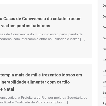
De
D
to Casas de Convivência da cidade trocam
 visitam pontos turísticos
D
asas de Convivência do município estão participando de
Di
cedoras, com intercâmbio entre as unidades e visitas […]
Di
Ec
E
ntempla mais de mil e trezentos idosos em
ulnerabilidade alimentar com cartão
En
e Natal
Es
consecutivo, a Prefeitura do Rio, por meio da Secretaria do
udável e Qualidade de Vida, contemplou […]
F