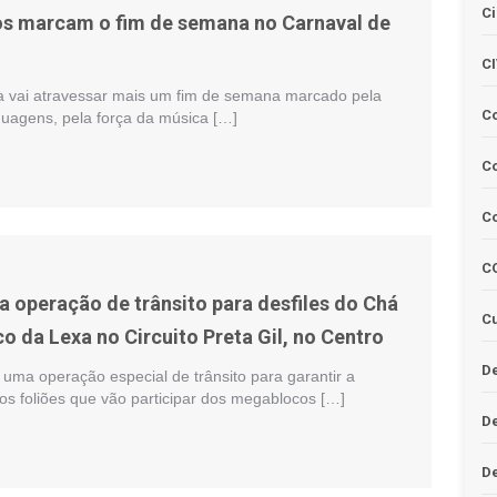
Ci
s marcam o fim de semana no Carnaval de
C
 vai atravessar mais um fim de semana marcado pela
C
guagens, pela força da música […]
Co
C
C
a operação de trânsito para desfiles do Chá
Cu
co da Lexa no Circuito Preta Gil, no Centro
De
uma operação especial de trânsito para garantir a
os foliões que vão participar dos megablocos […]
D
D