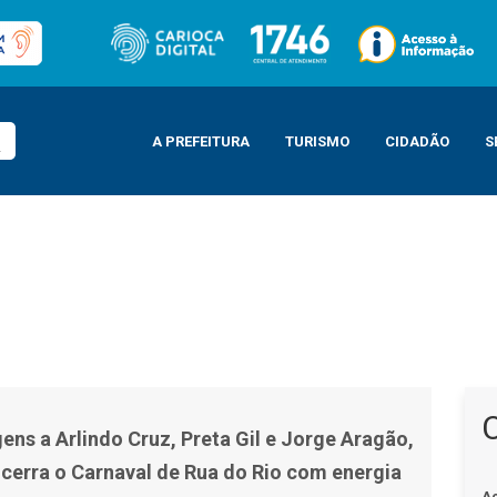
A PREFEITURA
TURISMO
CIDADÃO
S
 e Jorge Aragão, Monobloco encerra o Carnaval de Rua do Rio com energia c
s a Arlindo Cruz, Preta Gil e Jorge Aragão,
erra o Carnaval de Rua do Rio com energia
A