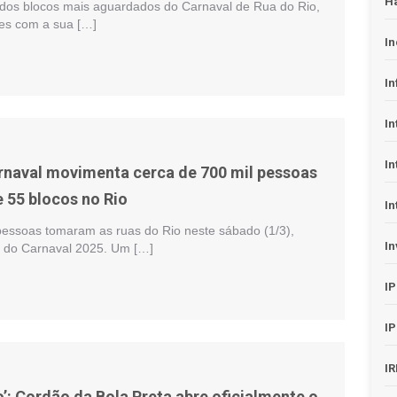
H
dos blocos mais aguardados do Carnaval de Rua do Rio,
iões com a sua […]
In
In
In
In
naval movimenta cerca de 700 mil pessoas
e 55 blocos no Rio
In
pessoas tomaram as ruas do Rio neste sábado (1/3),
In
al do Carnaval 2025. Um […]
I
I
I
o’: Cordão da Bola Preta abre oficialmente o