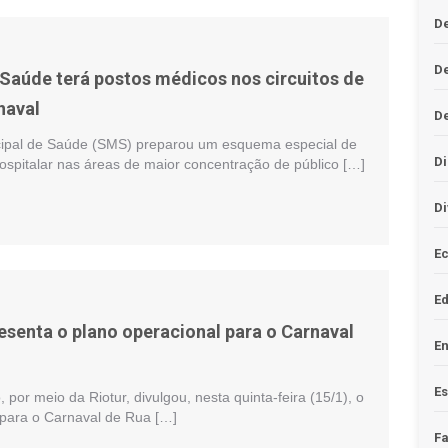
De
D
 Saúde terá postos médicos nos circuitos de
naval
D
cipal de Saúde (SMS) preparou um esquema especial de
Di
ospitalar nas áreas de maior concentração de público […]
Di
Ec
E
esenta o plano operacional para o Carnaval
En
Es
, por meio da Riotur, divulgou, nesta quinta-feira (15/1), o
 para o Carnaval de Rua […]
F