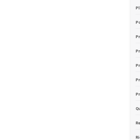
Pl
Po
Pr
P
Pr
P
Pr
Qu
Re
Ri