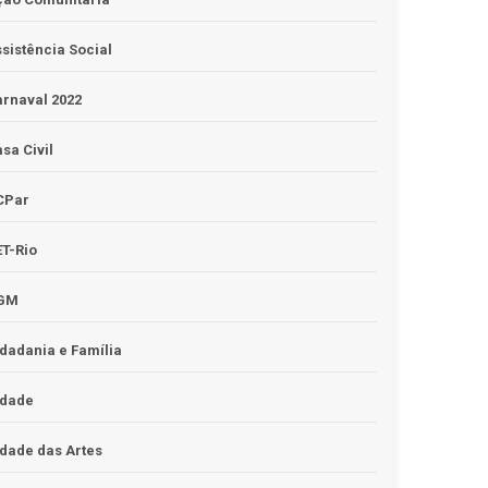
sistência Social
rnaval 2022
sa Civil
CPar
T-Rio
GM
dadania e Família
idade
dade das Artes