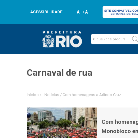
ACESSIBILIDADE
-A
+A
Carnaval de rua
Inícioo
/
-
Notícias
/
Com homenagens a Arlindo Cruz, Preta Gil
Com homenagen
Monobloco enc