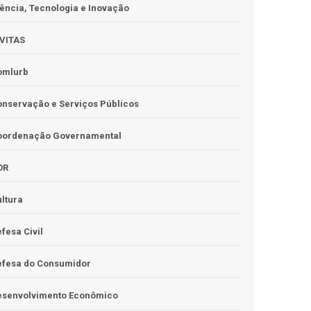
ência, Tecnologia e Inovação
IVITAS
omlurb
nservação e Serviços Públicos
oordenação Governamental
OR
ltura
fesa Civil
efesa do Consumidor
esenvolvimento Econômico