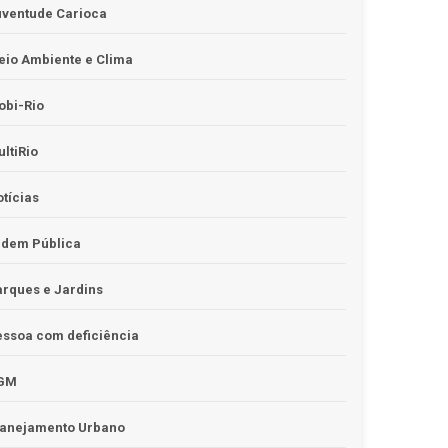
uventude Carioca
io Ambiente e Clima
obi-Rio
ltiRio
tícias
rdem Pública
rques e Jardins
ssoa com deficiência
GM
lanejamento Urbano