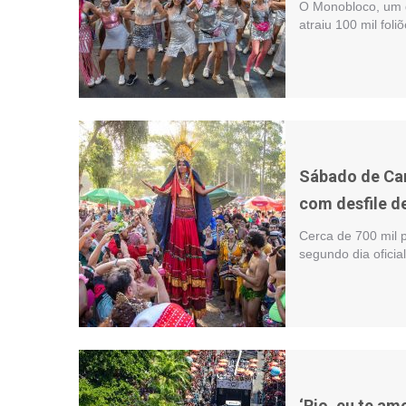
O Monobloco, um 
atraiu 100 mil fol
Sábado de Car
com desfile d
Cerca de 700 mil 
segundo dia ofici
‘Rio, eu te am