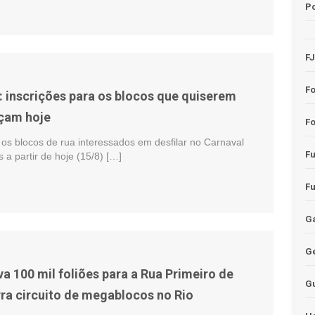
Po
F
F
: inscrições para os blocos que quiserem
çam hoje
Fo
 os blocos de rua interessados em desfilar no Carnaval
F
 a partir de hoje (15/8) […]
F
Ga
G
a 100 mil foliões para a Rua Primeiro de
G
ra circuito de megablocos no Rio