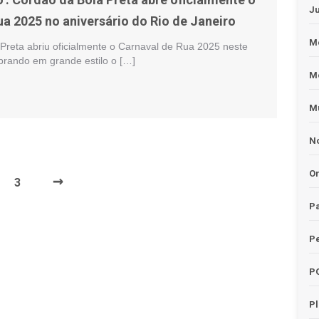
J
ua 2025 no aniversário do Rio de Janeiro
Me
Preta abriu oficialmente o Carnaval de Rua 2025 neste
brando em grande estilo o […]
M
Mu
No
O
→
3
Pa
Pe
P
P