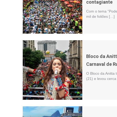
contagiante
Com o tema “Pode 
mil de foliões […]
Bloco da Anitt
Carnaval de R
O Bloco da Anitta
(21) e levou cerca