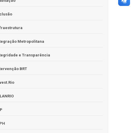
abitação
clusão
fraestrutura
tegração Metropolitana
tegridade e Transparência
tervenção BRT
vest.Rio
PLANRIO
PP
RPH