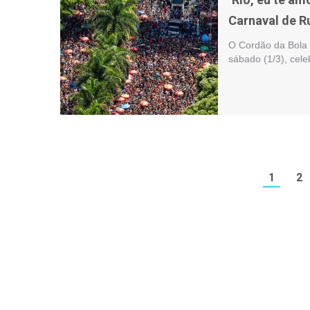
Carnaval de R
O Cordão da Bola 
sábado (1/3), cele
1
2