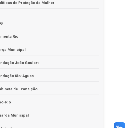
líticas de Proteção da Mulher
JG
omenta Rio
rça Municipal
undação João Goulart
undação Rio-Águas
binete de Transição
eo-Rio
uarda Municipal