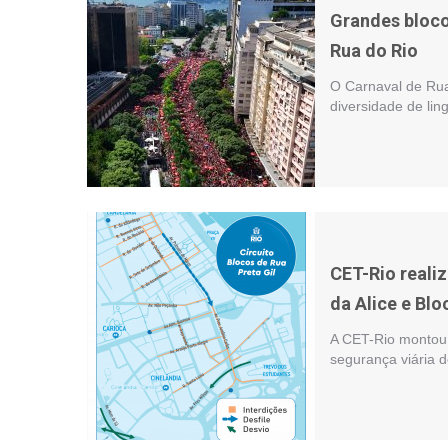
Grandes bloco
Rua do Rio
O Carnaval de Rua
diversidade de lin
CET-Rio realiz
da Alice e Blo
A CET-Rio montou 
segurança viária d