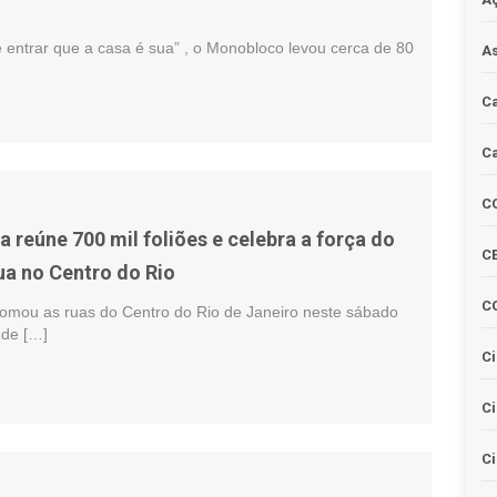
entrar que a casa é sua” , o Monobloco levou cerca de 80
As
Ca
Ca
C
a reúne 700 mil foliões e celebra a força do
CE
ua no Centro do Rio
C
 tomou as ruas do Centro do Rio de Janeiro neste sábado
 de […]
Ci
C
Ci