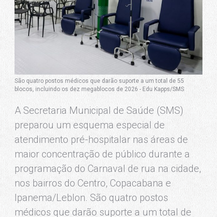
São quatro postos médicos que darão suporte a um total de 55
blocos, incluindo os dez megablocos de 2026 - Edu Kapps/SMS
A Secretaria Municipal de Saúde (SMS)
preparou um esquema especial de
atendimento pré-hospitalar nas áreas de
maior concentração de público durante a
programação do Carnaval de rua na cidade,
nos bairros do Centro, Copacabana e
Ipanema/Leblon. São quatro postos
médicos que darão suporte a um total de