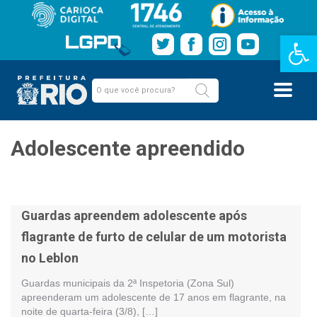
Barra de Fe
Adolescente apreendido
Guardas apreendem adolescente após
flagrante de furto de celular de um motorista
no Leblon
Guardas municipais da 2ª Inspetoria (Zona Sul)
apreenderam um adolescente de 17 anos em flagrante, na
noite de quarta-feira (3/8), […]