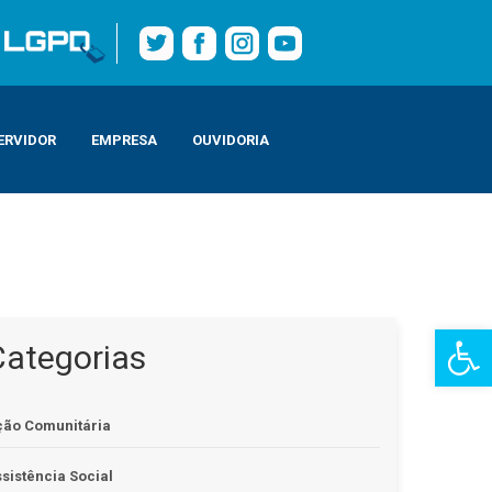
ERVIDOR
EMPRESA
OUVIDORIA
Barra de Fe
Categorias
ção Comunitária
sistência Social