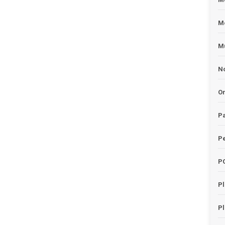
M
Mu
No
O
Pa
Pe
P
P
Pl