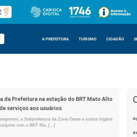
A PREFEITURA
TURISMO
CIDADÃO
S
o BRT Mato Alto leva melhoria de serviços aos usuários
a da Prefeitura na estação do BRT Mato Alto
de serviços aos usuários
A
ransportes, a Subprefeitura da Zona Oeste e outros órgãos
 conjunto com o BRT Rio, […]
As