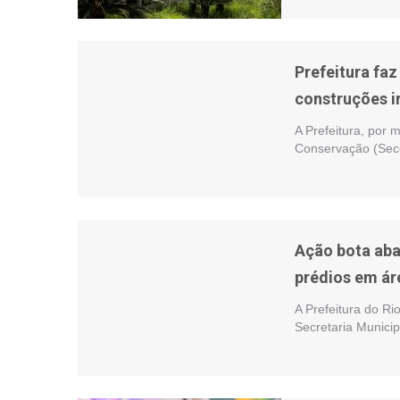
Prefeitura fa
construções i
A Prefeitura, por 
Conservação (Seco
Ação bota aba
prédios em ár
A Prefeitura do Ri
Secretaria Munici