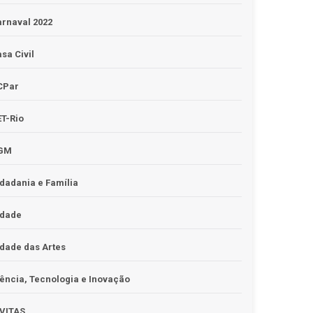
rnaval 2022
sa Civil
CPar
T-Rio
GM
dadania e Família
idade
dade das Artes
ência, Tecnologia e Inovação
IVITAS