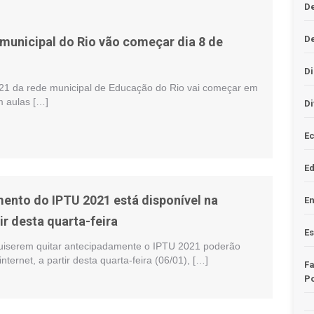
D
D
 municipal do Rio vão começar dia 8 de
Di
021 da rede municipal de Educação do Rio vai começar em
m aulas […]
Di
Ec
E
ento do IPTU 2021 está disponível na
En
tir desta quarta-feira
Es
uiserem quitar antecipadamente o IPTU 2021 poderão
nternet, a partir desta quarta-feira (06/01), […]
F
Po