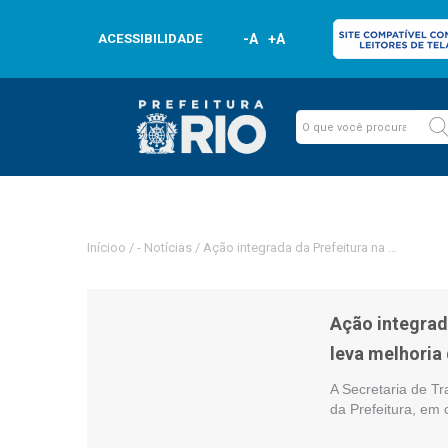
ACESSIBILIDADE
-A
+A
Inícioo
/
-
Notícias
/
Ação integrada da Prefeitura na estação d
Ação integrad
leva melhoria 
A Secretaria de T
da Prefeitura, em