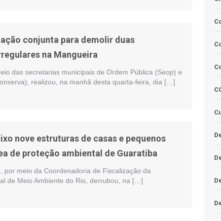
C
z ação conjunta para demolir duas
Co
rregulares na Mangueira
C
meio das secretarias municipais de Ordem Pública (Seop) e
nserva), realizou, na manhã desta quarta-feira, dia […]
C
Cu
De
ixo nove estruturas de casas e pequenos
ea de proteção ambiental de Guaratiba
D
o, por meio da Coordenadoria de Fiscalização da
pal de Meio Ambiente do Rio, derrubou, na […]
D
De