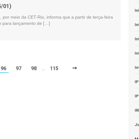
5/01)
In
o, por meio da CET-Rio, informa que a partir de terça-feira
o para lançamento de […]
In
In
In
→
In
96
97
98
115
…
I
I
I
J
Me