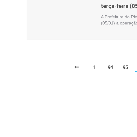
terça-feira (0
A Prefeitura do Ri
(05/01) a operaçã
←
1
94
95
…