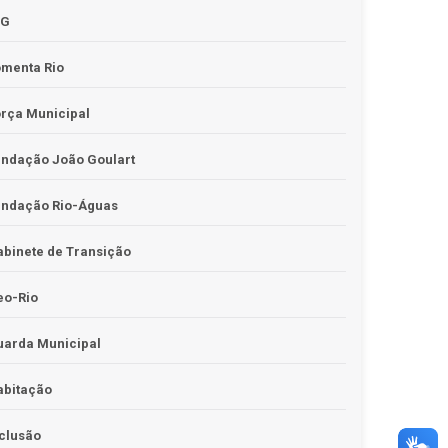
JG
omenta Rio
rça Municipal
undação João Goulart
undação Rio-Águas
binete de Transição
eo-Rio
uarda Municipal
abitação
clusão