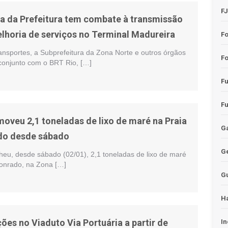
F
a da Prefeitura tem combate à transmissão
lhoria de serviços no Terminal Madureira
F
ansportes, a Subprefeitura da Zona Norte e outros órgãos
Fo
 conjunto com o BRT Rio, […]
F
F
moveu 2,1 toneladas de lixo de maré na Praia
Ga
do desde sábado
G
heu, desde sábado (02/01), 2,1 toneladas de lixo de maré
onrado, na Zona […]
G
H
ões no Viaduto Via Portuária a partir de
In