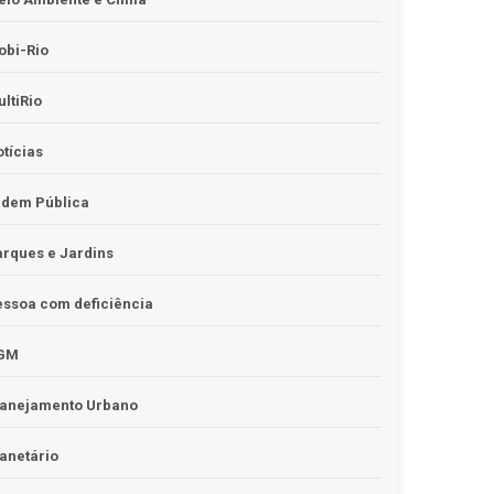
obi-Rio
ltiRio
tícias
rdem Pública
rques e Jardins
ssoa com deficiência
GM
lanejamento Urbano
anetário