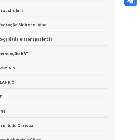
fraestrutura
tegração Metropolitana
tegridade e Transparência
tervenção BRT
vest.Rio
PLANRIO
PP
RPH
uventude Carioca
io Ambiente e Clima