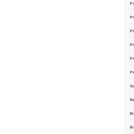
Po
Pr
P
Pr
P
Pr
Qu
Re
Ri
Ri