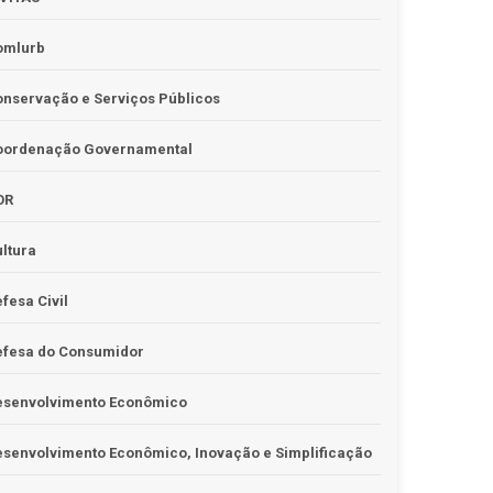
omlurb
nservação e Serviços Públicos
oordenação Governamental
OR
ltura
fesa Civil
efesa do Consumidor
esenvolvimento Econômico
senvolvimento Econômico, Inovação e Simplificação