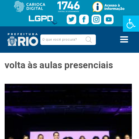
Barra de Fe
volta às aulas presenciais