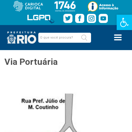
Barra de Fe
Via Portuária