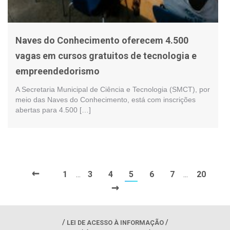
Naves do Conhecimento oferecem 4.500
vagas em cursos gratuitos de tecnologia e
empreendedorismo
A Secretaria Municipal de Ciência e Tecnologia (SMCT), por
meio das Naves do Conhecimento, está com inscrições
abertas para 4.500 […]
←
1
3
4
5
6
7
20
…
…
→
LEI DE ACESSO À INFORMAÇÃO