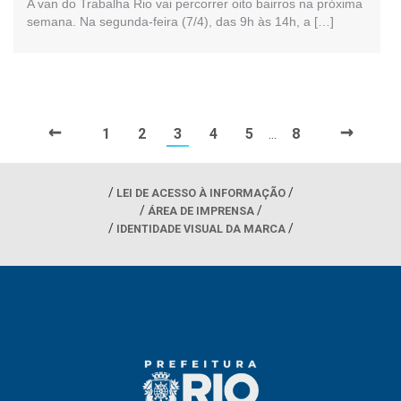
A van do Trabalha Rio vai percorrer oito bairros na próxima
semana. Na segunda-feira (7/4), das 9h às 14h, a […]
←
→
1
2
3
4
5
8
…
LEI DE ACESSO À INFORMAÇÃO
ÁREA DE IMPRENSA
IDENTIDADE VISUAL DA MARCA