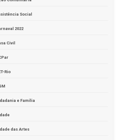
sistência Social
rnaval 2022
sa Civil
CPar
T-Rio
GM
dadania e Família
idade
dade das Artes