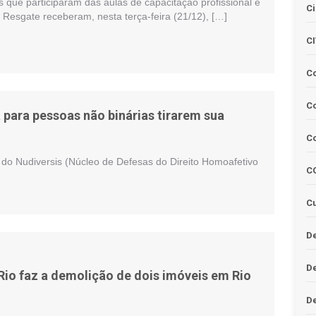
os que participaram das aulas de capacitação profissional e
Ci
 Resgate receberam, nesta terça-feira (21/12), […]
C
C
Co
 para pessoas não binárias tirarem sua
C
, do Nudiversis (Núcleo de Defesas do Direito Homoafetivo
C
Cu
De
D
 Rio faz a demolição de dois imóveis em Rio
D