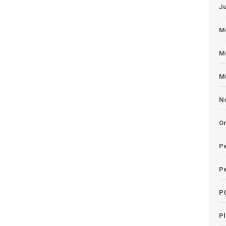
J
Me
M
Mu
No
O
Pa
Pe
P
P