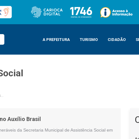
A PREFEITURA
TURISMO
CIDADÃO
S
Social
famílias no Auxílio Brasil
no Auxílio Brasil
neráveis da Secretaria Municipal de Assistência Social em
A