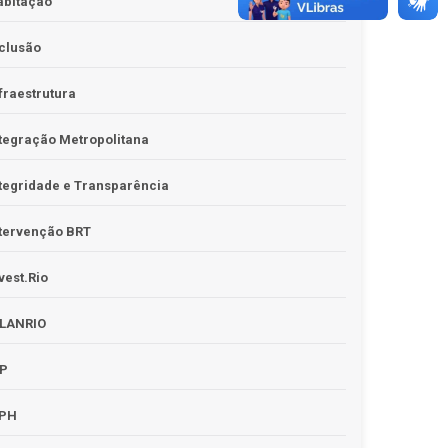
abitação
clusão
fraestrutura
tegração Metropolitana
tegridade e Transparência
tervenção BRT
vest.Rio
PLANRIO
PP
RPH