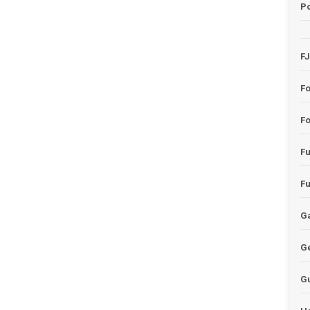
Po
F
F
Fo
F
F
Ga
G
G