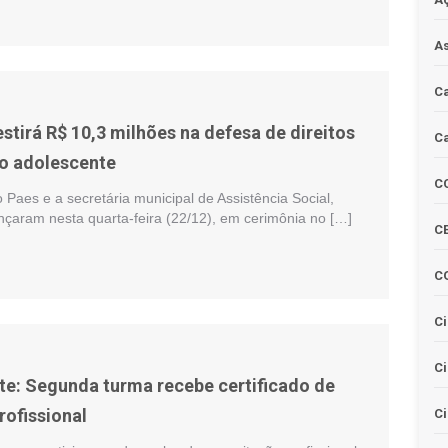
As
Ca
estirá R$ 10,3 milhões na defesa de direitos
Ca
do adolescente
C
 Paes e a secretária municipal de Assistência Social,
nçaram nesta quarta-feira (22/12), em cerimônia no […]
CE
C
Ci
C
te: Segunda turma recebe certificado de
rofissional
Ci