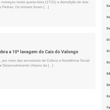
o começou nesta quarta-feira (17/11) a demolição de dois
De
s Pedras. Os imóveis foram […]
D
D
Di
lebra a 10ª lavagem do Cais do Valongo
Di
o, por meio das secretarias de Cultura e Assistência Social
Ec
e Desenvolvimento Urbano da […]
E
En
Es
F