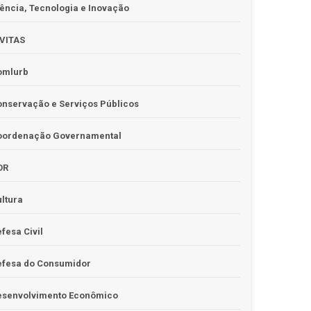
ência, Tecnologia e Inovação
IVITAS
omlurb
nservação e Serviços Públicos
oordenação Governamental
OR
ltura
fesa Civil
efesa do Consumidor
esenvolvimento Econômico