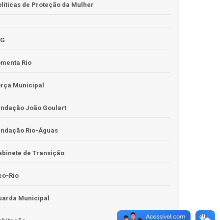
líticas de Proteção da Mulher
JG
omenta Rio
rça Municipal
undação João Goulart
undação Rio-Águas
binete de Transição
eo-Rio
uarda Municipal