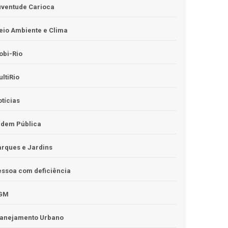
uventude Carioca
io Ambiente e Clima
obi-Rio
ltiRio
tícias
rdem Pública
rques e Jardins
ssoa com deficiência
GM
lanejamento Urbano