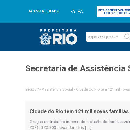
ACESSIBILIDADE
-A
+A
Secretaria de Assistência 
Inícioo
/
-
Assistência Social
/
Cidade do Rio tem 121 mil novas 
Cidade do Rio tem 121 mil novas famílias 
Graças ao trabalho intenso de inclusão de famílias vul
2021, 120.909 novas famílias […]