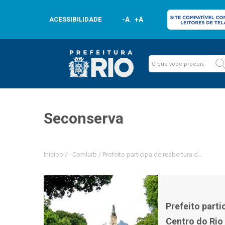
ACESSIBILIDADE
-A
+A
Seconserva
Inícioo
/
-
Comlurb
/
Prefeito participa de reabertura do Campo
Prefeito part
Centro do Rio