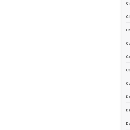
Ci
C
C
Co
C
C
Cu
De
D
D