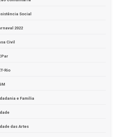
sistência Social
rnaval 2022
sa Civil
CPar
T-Rio
GM
dadania e Família
idade
dade das Artes