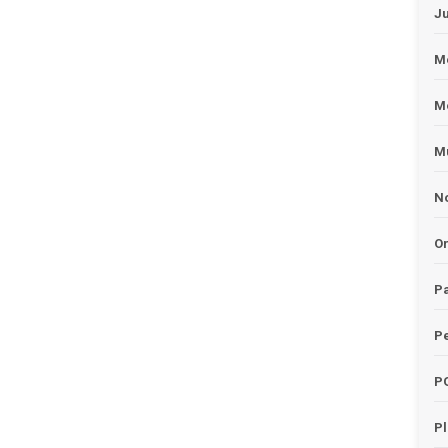
J
Me
M
Mu
No
O
Pa
Pe
P
P