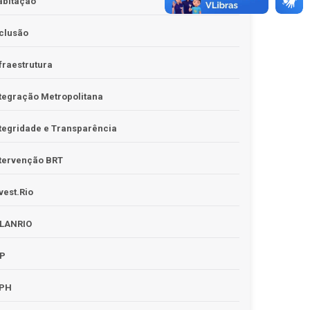
abitação
clusão
fraestrutura
tegração Metropolitana
tegridade e Transparência
tervenção BRT
vest.Rio
PLANRIO
PP
RPH