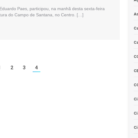
 Eduardo Paes, participou, na manhã desta sexta-feira
As
rtura do Campo de Santana, no Centro. […]
Ca
Ca
C
1
2
3
4
CE
C
Ci
C
Ci