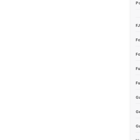
Po
F
F
Fo
F
F
Ga
G
G