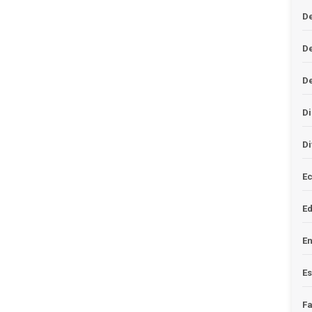
De
D
D
Di
Di
Ec
E
En
Es
F