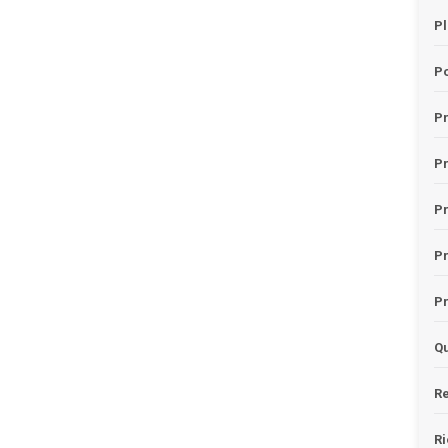
Pl
Po
Pr
P
Pr
P
Pr
Qu
Re
Ri