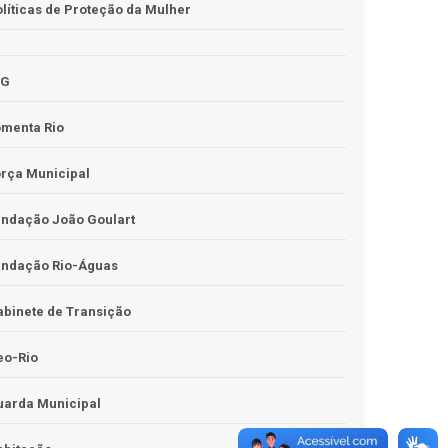
líticas de Proteção da Mulher
JG
omenta Rio
rça Municipal
undação João Goulart
undação Rio-Águas
binete de Transição
eo-Rio
uarda Municipal