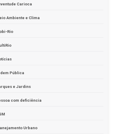
uventude Carioca
io Ambiente e Clima
obi-Rio
ltiRio
tícias
rdem Pública
rques e Jardins
ssoa com deficiência
GM
lanejamento Urbano