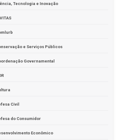
ência, Tecnologia e Inovação
IVITAS
omlurb
nservação e Serviços Públicos
oordenação Governamental
OR
ltura
fesa Civil
efesa do Consumidor
esenvolvimento Econômico