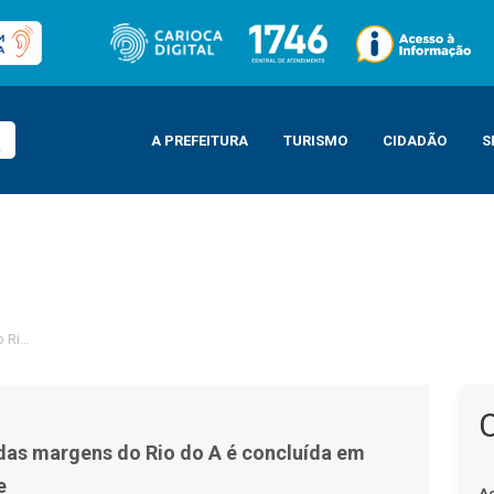
A PREFEITURA
TURISMO
CIDADÃO
S
 Rio do A é concluída em Campo Grande
as margens do Rio do A é concluída em
e
A