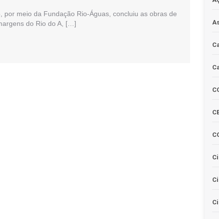
io, por meio da Fundação Rio-Águas, concluiu as obras de
As
argens do Rio do A, […]
Ca
Ca
C
CE
C
Ci
C
Ci