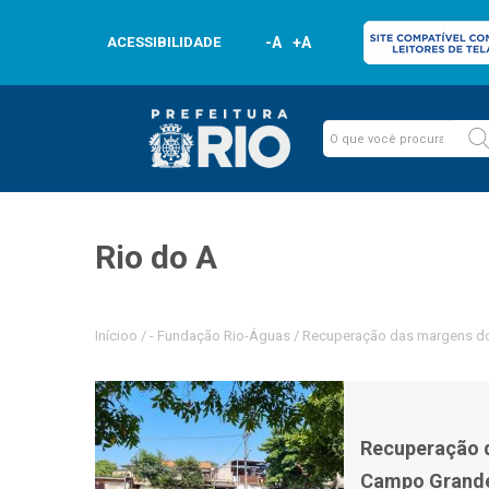
ACESSIBILIDADE
-A
+A
Rio do A
Inícioo
/
-
Fundação Rio-Águas
/
Recuperação das margens do
Recuperação d
Campo Grand