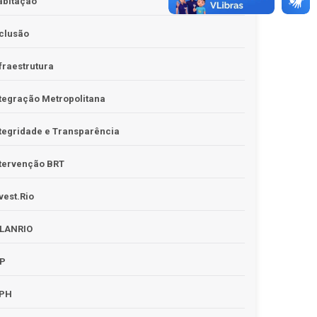
abitação
clusão
fraestrutura
tegração Metropolitana
tegridade e Transparência
tervenção BRT
vest.Rio
PLANRIO
PP
RPH