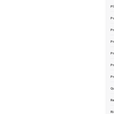
Pl
Po
Pr
P
Pr
P
Pr
Qu
Re
Ri