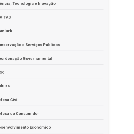
ência, Tecnologia e Inovação
IVITAS
omlurb
nservação e Serviços Públicos
oordenação Governamental
OR
ltura
fesa Civil
efesa do Consumidor
esenvolvimento Econômico