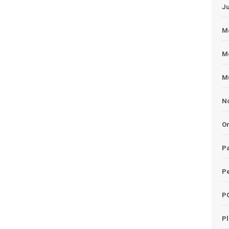
J
Me
M
Mu
No
O
Pa
Pe
P
P