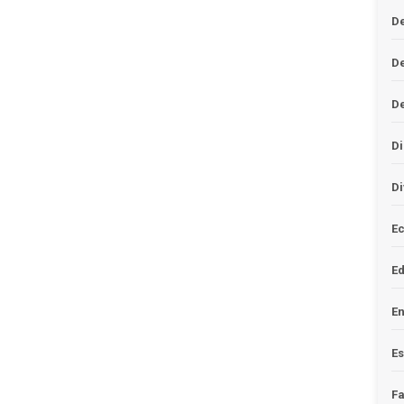
De
D
D
Di
Di
Ec
E
En
Es
F