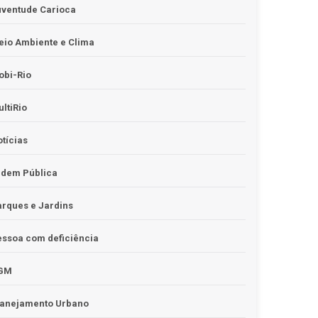
uventude Carioca
io Ambiente e Clima
obi-Rio
ltiRio
tícias
rdem Pública
rques e Jardins
ssoa com deficiência
GM
lanejamento Urbano