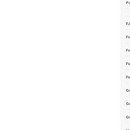
Po
F
F
Fo
F
F
Ga
G
G