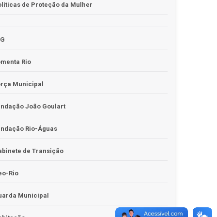
líticas de Proteção da Mulher
JG
omenta Rio
rça Municipal
undação João Goulart
undação Rio-Águas
binete de Transição
eo-Rio
uarda Municipal