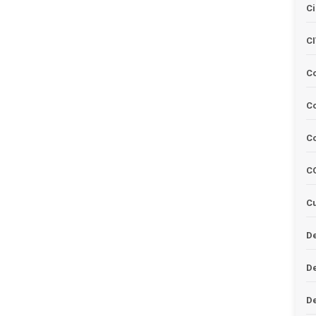
Ci
C
C
Co
C
C
Cu
De
D
D