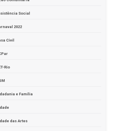
sistência Social
rnaval 2022
sa Civil
CPar
T-Rio
GM
dadania e Família
idade
dade das Artes