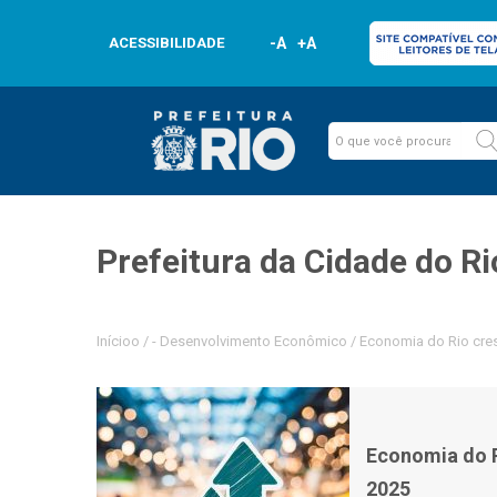
ACESSIBILIDADE
-A
+A
Prefeitura da Cidade do Ri
Inícioo
/
-
Desenvolvimento Econômico
/
Economia do Rio cres
Economia do R
2025