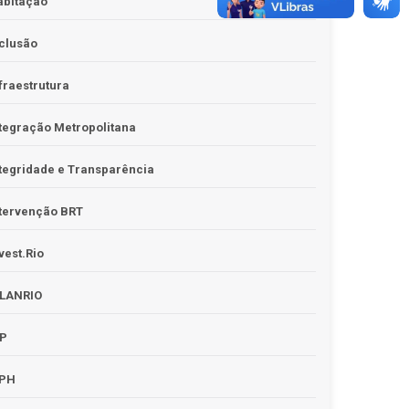
abitação
clusão
fraestrutura
tegração Metropolitana
tegridade e Transparência
tervenção BRT
vest.Rio
PLANRIO
PP
RPH