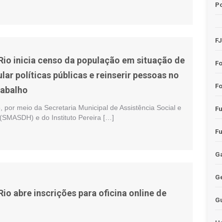
Po
F
 Rio inicia censo da população em situação de
F
lar políticas públicas e reinserir pessoas no
Fo
rabalho
o, por meio da Secretaria Municipal de Assistência Social e
F
(SMASDH) e do Instituto Pereira […]
F
Ga
G
Rio abre inscrições para oficina online de
G