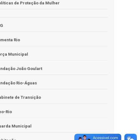
líticas de Proteção da Mulher
JG
omenta Rio
rça Municipal
undação João Goulart
undação Rio-Águas
binete de Transição
eo-Rio
uarda Municipal