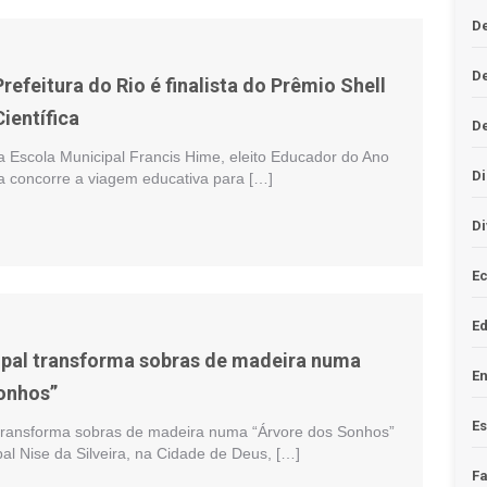
De
D
refeitura do Rio é finalista do Prêmio Shell
ientífica
D
da Escola Municipal Francis Hime, eleito Educador do Ano
Di
a concorre a viagem educativa para […]
Di
Ec
E
pal transforma sobras de madeira numa
En
onhos”
Es
transforma sobras de madeira numa “Árvore dos Sonhos”
al Nise da Silveira, na Cidade de Deus, […]
F