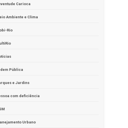
uventude Carioca
io Ambiente e Clima
obi-Rio
ltiRio
tícias
rdem Pública
rques e Jardins
ssoa com deficiência
GM
lanejamento Urbano