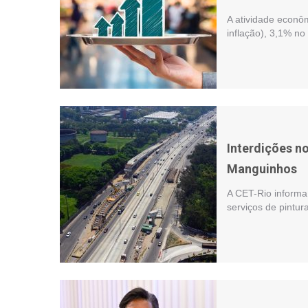
A atividade econô
inflação), 3,1% n
Interdições no
Manguinhos
A CET-Rio informa 
serviços de pintur