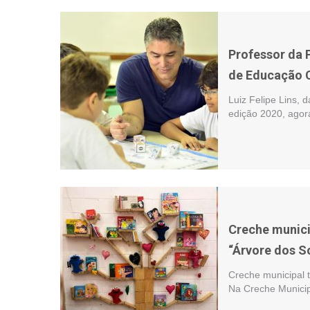
Professor da P
de Educação C
Luiz Felipe Lins, 
edição 2020, agor
Creche munici
“Árvore dos S
Creche municipal 
Na Creche Municip