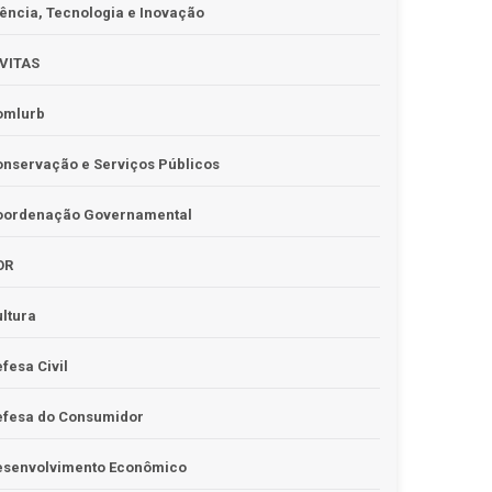
ência, Tecnologia e Inovação
IVITAS
omlurb
nservação e Serviços Públicos
oordenação Governamental
OR
ltura
fesa Civil
efesa do Consumidor
esenvolvimento Econômico