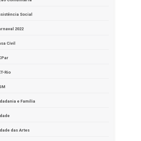
sistência Social
rnaval 2022
sa Civil
CPar
T-Rio
GM
dadania e Família
idade
dade das Artes