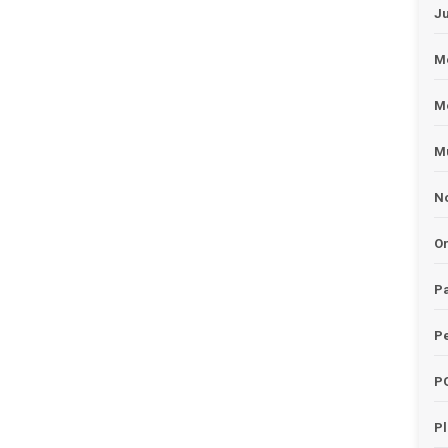
J
Me
M
Mu
No
O
Pa
Pe
P
P