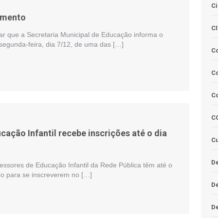
Ci
imento
C
r que a Secretaria Municipal de Educação informa o
segunda-feira, dia 7/12, de uma das […]
C
Co
C
C
ação Infantil recebe inscrições até o dia
Cu
De
essores de Educação Infantil da Rede Pública têm até o
o para se inscreverem no […]
D
D