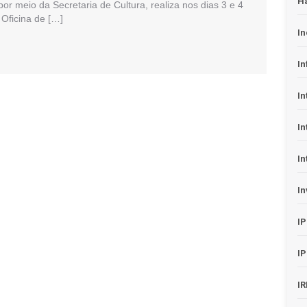
H
 por meio da Secretaria de Cultura, realiza nos dias 3 e 4
Oficina de […]
In
In
In
In
In
In
I
I
I