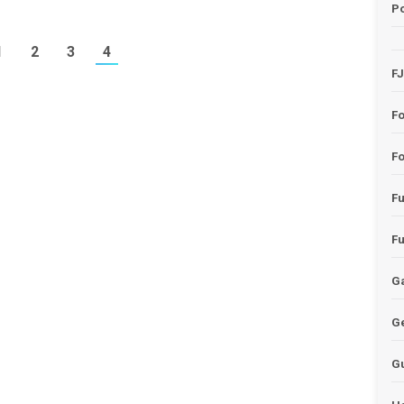
Po
1
2
3
4
F
F
Fo
F
F
Ga
G
G