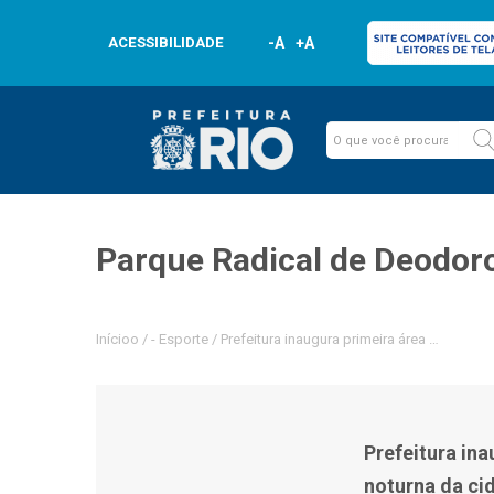
ACESSIBILIDADE
-A
+A
Parque Radical de Deodor
Inícioo
/
-
Esporte
/
Prefeitura inaugura primeira área de proteç
Prefeitura ina
noturna da ci