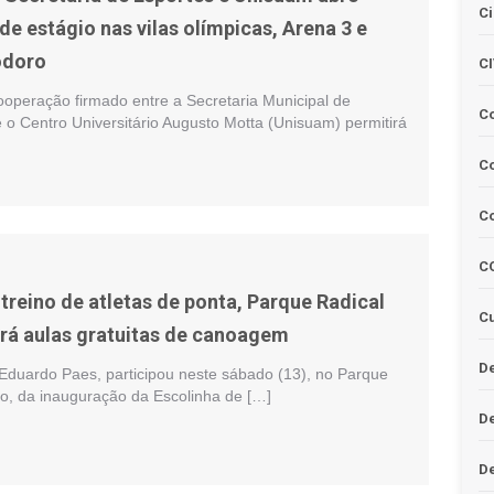
Ci
e estágio nas vilas olímpicas, Arena 3 e
odoro
C
operação firmado entre a Secretaria Municipal de
C
 o Centro Universitário Augusto Motta (Unisuam) permitirá
Co
C
C
treino de atletas de ponta, Parque Radical
Cu
rá aulas gratuitas de canoagem
De
 Eduardo Paes, participou neste sábado (13), no Parque
o, da inauguração da Escolinha de […]
D
D