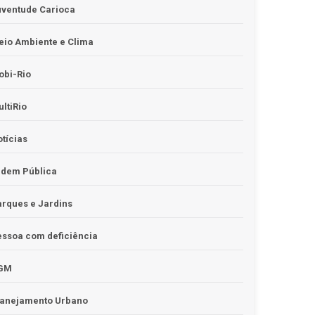
uventude Carioca
io Ambiente e Clima
obi-Rio
ltiRio
tícias
rdem Pública
rques e Jardins
ssoa com deficiência
GM
lanejamento Urbano