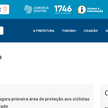
A PREFEITURA
TURISMO
CIDADÃO
S
o
ão aos ciclistas noturna da cidade
ugura primeira área de proteção aos ciclistas
dade
A