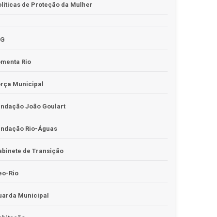
líticas de Proteção da Mulher
JG
omenta Rio
rça Municipal
undação João Goulart
undação Rio-Águas
binete de Transição
eo-Rio
uarda Municipal