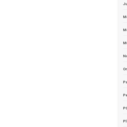
J
Me
M
Mu
No
O
Pa
Pe
P
P