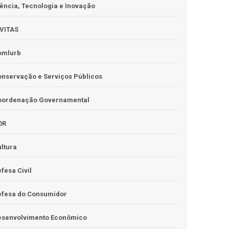
ência, Tecnologia e Inovação
IVITAS
omlurb
nservação e Serviços Públicos
oordenação Governamental
OR
ltura
fesa Civil
efesa do Consumidor
esenvolvimento Econômico