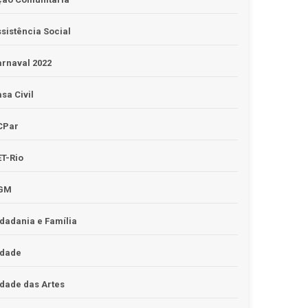
sistência Social
rnaval 2022
sa Civil
CPar
T-Rio
GM
dadania e Família
idade
dade das Artes