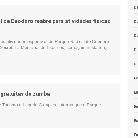
De
l de Deodoro reabre para atividades físicas
D
D
 as atividades esportivas do Parque Radical de Deodoro,
 Secretaria Municipal de Esportes, começam nesta terça-
Di
Di
Ec
E
 gratuitas de zumba
 de Turismo e Legado Olímpico, informa que o Parque
En
Es
F