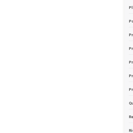
Pl
Po
Pr
P
Pr
P
Pr
Qu
Re
Ri