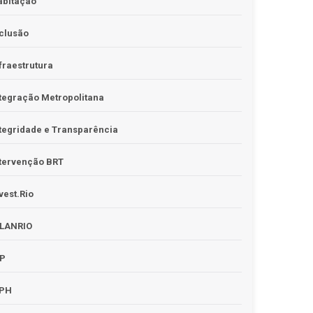
abitação
clusão
fraestrutura
tegração Metropolitana
tegridade e Transparência
tervenção BRT
vest.Rio
PLANRIO
PP
RPH