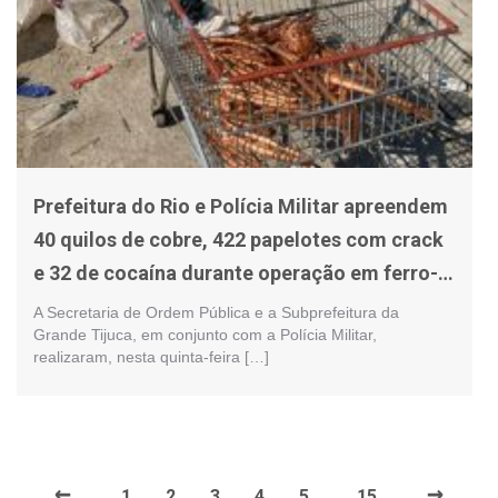
Prefeitura do Rio e Polícia Militar apreendem
40 quilos de cobre, 422 papelotes com crack
e 32 de cocaína durante operação em ferro-
velho na Mangueira
A Secretaria de Ordem Pública e a Subprefeitura da
Grande Tijuca, em conjunto com a Polícia Militar,
realizaram, nesta quinta-feira […]
←
→
1
2
3
4
5
15
…