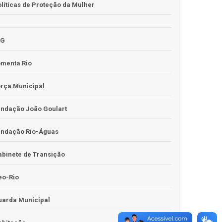
líticas de Proteção da Mulher
JG
omenta Rio
rça Municipal
undação João Goulart
undação Rio-Águas
binete de Transição
eo-Rio
uarda Municipal