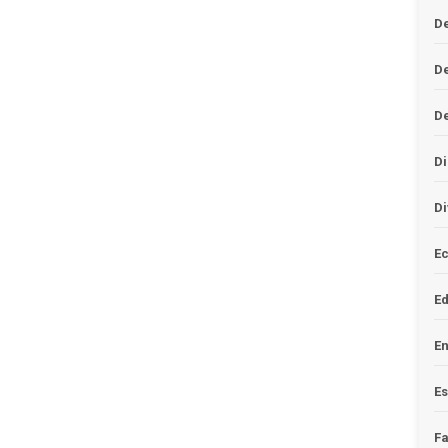
De
D
D
Di
Di
Ec
E
En
Es
F