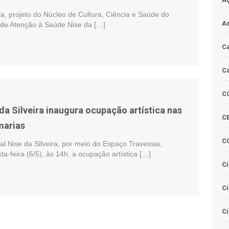
a, projeto do Núcleo de Cultura, Ciência e Saúde do
As
l de Atenção à Saúde Nise da […]
Ca
Ca
C
 da Silveira inaugura ocupação artística nas
CE
marias
C
pal Nise da Silveira, por meio do Espaço Travessia,
ta-feira (6/5), às 14h, a ocupação artística […]
Ci
C
Ci