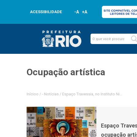
ACESSIBILIDADE
-A
+A
Ocupação artística
Inícioo
/
-
Notícias
/
Espaço Travessia, no Instituto Nise da Si
Espaço Travess
ocupação artí