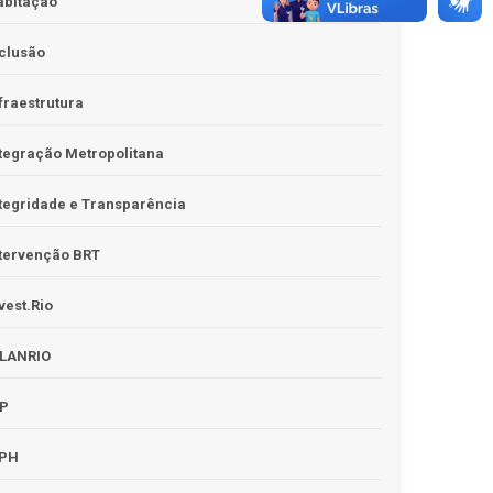
abitação
clusão
fraestrutura
tegração Metropolitana
tegridade e Transparência
tervenção BRT
vest.Rio
PLANRIO
PP
RPH