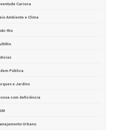
uventude Carioca
io Ambiente e Clima
obi-Rio
ltiRio
tícias
rdem Pública
rques e Jardins
ssoa com deficiência
GM
lanejamento Urbano