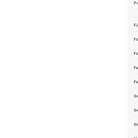
Po
F
F
Fo
F
F
Ga
G
G