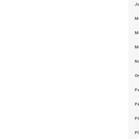
J
Me
M
Mu
No
O
Pa
Pe
P
P