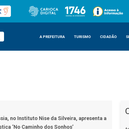
A PREFEITURA
TURISMO
CIDADÃO
S
lveira, apresenta a ocupação artística ‘No Caminho dos Sonhos’
ia, no Instituto Nise da Silveira, apresenta a
stica ‘No Caminho dos Sonhos’
A