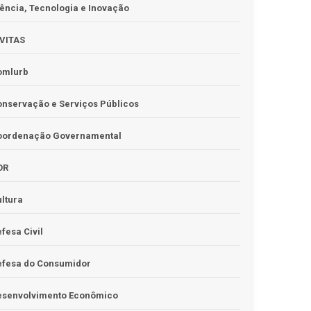
ência, Tecnologia e Inovação
IVITAS
omlurb
nservação e Serviços Públicos
oordenação Governamental
OR
ltura
fesa Civil
efesa do Consumidor
esenvolvimento Econômico