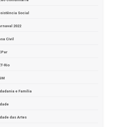
sistência Social
rnaval 2022
sa Civil
CPar
T-Rio
GM
dadania e Família
idade
dade das Artes