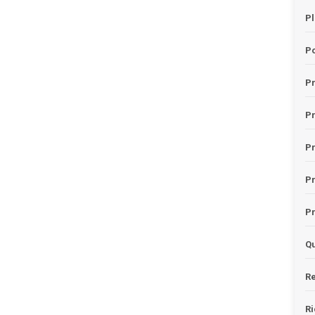
Pl
Po
Pr
P
Pr
P
Pr
Qu
Re
Ri