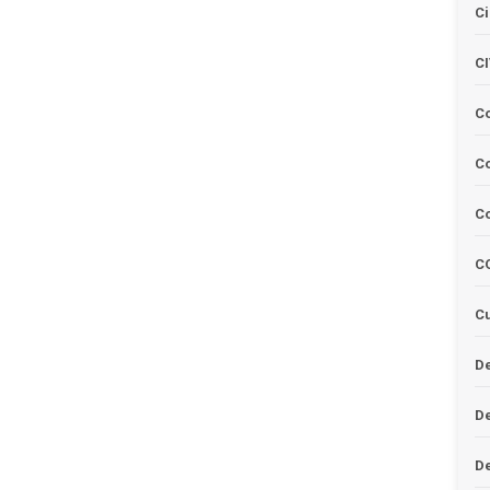
Ci
C
C
Co
C
C
Cu
De
D
D