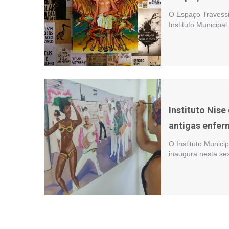
O Espaço Travessi
Instituto Municipa
Instituto Nise
antigas enfer
O Instituto Munici
inaugura nesta sex