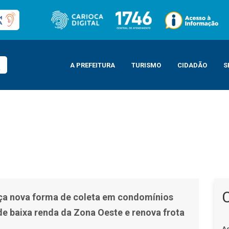
A PREFEITURA
TURISMO
CIDADÃO
S
condomínios para famílias de baixa renda da Zona Oeste e renova frota da re
nça nova forma de coleta em condomínios
de baixa renda da Zona Oeste e renova frota
A