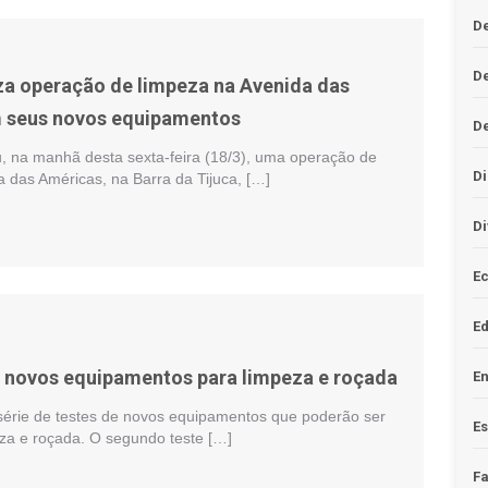
De
D
za operação de limpeza na Avenida das
 seus novos equipamentos
D
u, na manhã desta sexta-feira (18/3), uma operação de
Di
 das Américas, na Barra da Tijuca, […]
Di
Ec
E
 novos equipamentos para limpeza e roçada
En
 série de testes de novos equipamentos que poderão ser
Es
za e roçada. O segundo teste […]
F