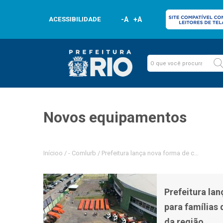
ACESSIBILIDADE
-A
+A
Novos equipamentos
Inícioo
/
-
Comlurb
/
Prefeitura lança nova forma de coleta em 
Prefeitura la
para famílias 
da região