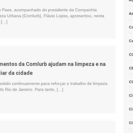
do Paes, acompanhado do presidente da Companhia
As
eza Urbana (Comlurb), Flávio Lopes, apresentou, nesta
, […]
Ca
Ca
C
mentos da Comlurb ajudam na limpeza e na
CE
liar da cidade
C
estido continuamente para reforçar o trabalho de limpeza
o Rio de Janeiro. Para tanto, […]
Ci
C
Ci