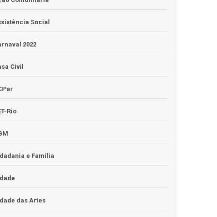
sistência Social
rnaval 2022
sa Civil
CPar
T-Rio
GM
dadania e Família
idade
dade das Artes