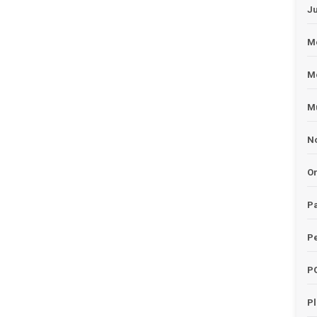
J
Me
M
Mu
No
O
Pa
Pe
P
P