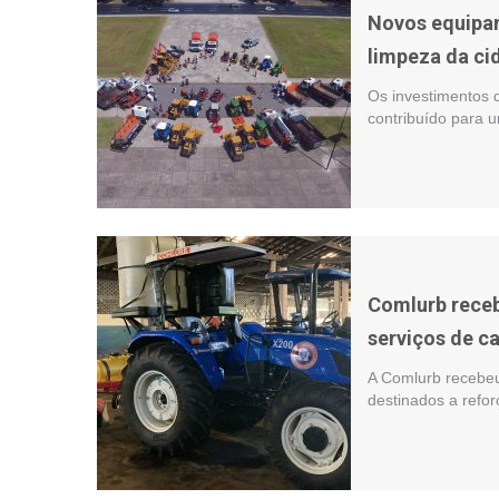
Novos equipa
limpeza da ci
Os investimentos 
contribuído para u
Comlurb receb
serviços de ca
A Comlurb recebeu
destinados a refor