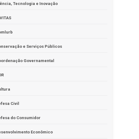
ência, Tecnologia e Inovação
IVITAS
omlurb
nservação e Serviços Públicos
oordenação Governamental
OR
ltura
fesa Civil
efesa do Consumidor
esenvolvimento Econômico