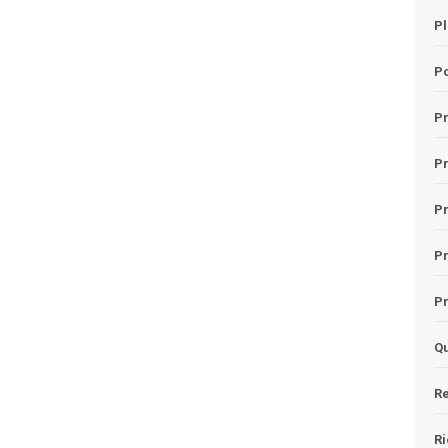
Pl
Po
Pr
P
Pr
P
Pr
Qu
Re
Ri