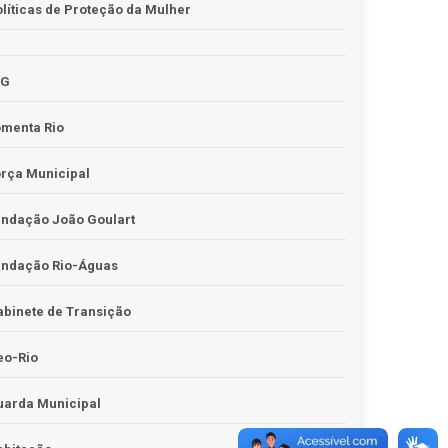
líticas de Proteção da Mulher
JG
omenta Rio
rça Municipal
undação João Goulart
undação Rio-Águas
binete de Transição
eo-Rio
uarda Municipal