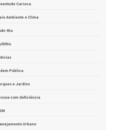
uventude Carioca
io Ambiente e Clima
obi-Rio
ltiRio
tícias
rdem Pública
rques e Jardins
ssoa com deficiência
GM
lanejamento Urbano