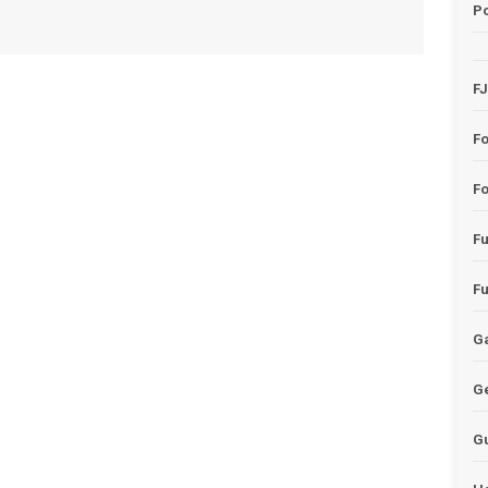
Po
F
F
Fo
F
F
Ga
G
G