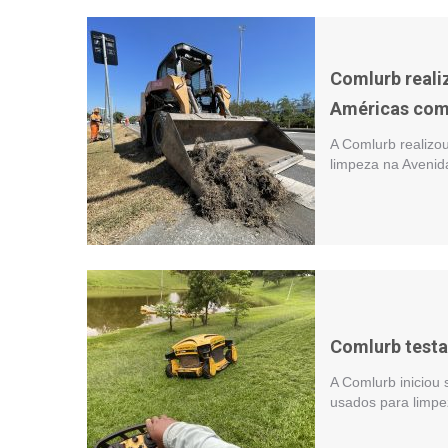
Comlurb reali
Américas com
A Comlurb realizo
limpeza na Avenida
Comlurb testa
A Comlurb iniciou
usados para limpe