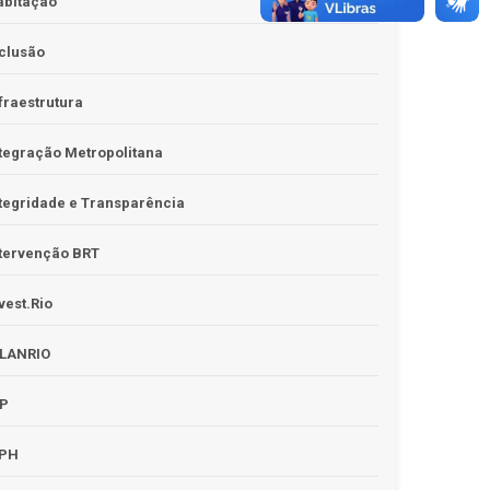
abitação
clusão
fraestrutura
tegração Metropolitana
tegridade e Transparência
tervenção BRT
vest.Rio
PLANRIO
PP
RPH