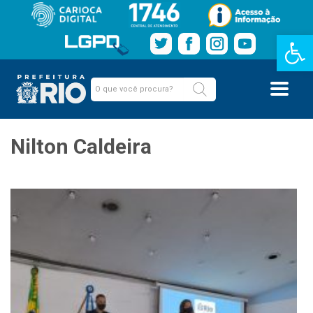
Barra de Fe
Nilton Caldeira