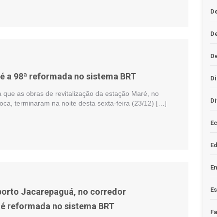
De
D
D
é a 98ª reformada no sistema BRT
Di
a que as obras de revitalização da estação Maré, no
Di
oca, terminaram na noite desta sexta-feira (23/12) […]
Ec
E
En
Es
orto Jacarepaguá, no corredor
 é reformada no sistema BRT
F