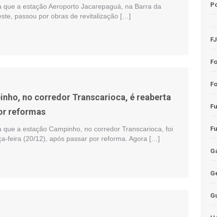
Po
a que a estação Aeroporto Jacarepaguá, na Barra da
ste, passou por obras de revitalização […]
F
F
Fo
nho, no corredor Transcarioca, é reaberta
F
or reformas
a que a estação Campinho, no corredor Transcarioca, foi
F
ça-feira (20/12), após passar por reforma. Agora […]
Ga
G
G