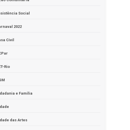
sistência Social
rnaval 2022
sa Civil
CPar
T-Rio
GM
dadania e Família
idade
dade das Artes