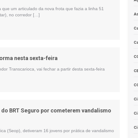
 que um articulado da nova frota que fazia a linha 51
As
itar), no corredor […]
Ca
Ca
C
orma nesta sexta-feira
or Transcarioca, vai fechar a partir desta sexta-feira
CE
C
Ci
es do BRT Seguro por cometerem vandalismo
C
Ci
ca (Seop), detiveram 16 jovens por prática de vandalismo