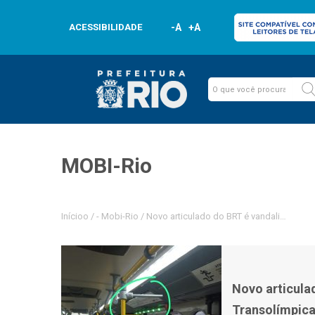
ACESSIBILIDADE
-A
+A
MOBI-Rio
Inícioo
/
-
Mobi-Rio
/
Novo articulado do BRT é vandalizado no 
Novo articula
Transolímpica