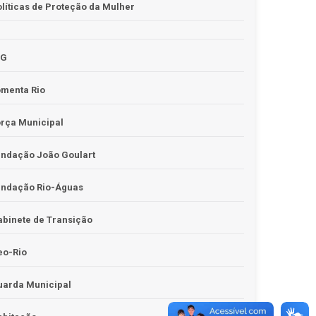
líticas de Proteção da Mulher
JG
omenta Rio
rça Municipal
undação João Goulart
undação Rio-Águas
binete de Transição
eo-Rio
uarda Municipal