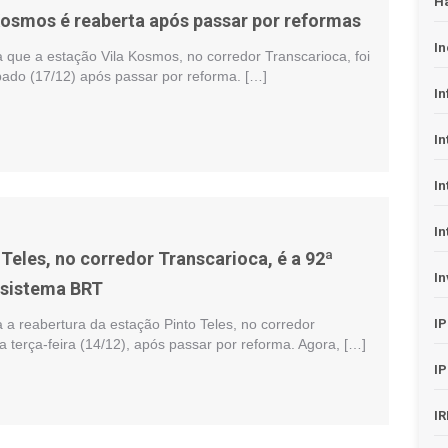
H
Kosmos é reaberta após passar por reformas
In
 que a estação Vila Kosmos, no corredor Transcarioca, foi
bado (17/12) após passar por reforma. […]
In
In
In
In
Teles, no corredor Transcarioca, é a 92ª
In
 sistema BRT
 a reabertura da estação Pinto Teles, no corredor
I
a terça-feira (14/12), após passar por reforma. Agora, […]
I
I