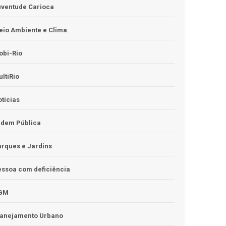
uventude Carioca
io Ambiente e Clima
obi-Rio
ltiRio
tícias
rdem Pública
rques e Jardins
ssoa com deficiência
GM
lanejamento Urbano