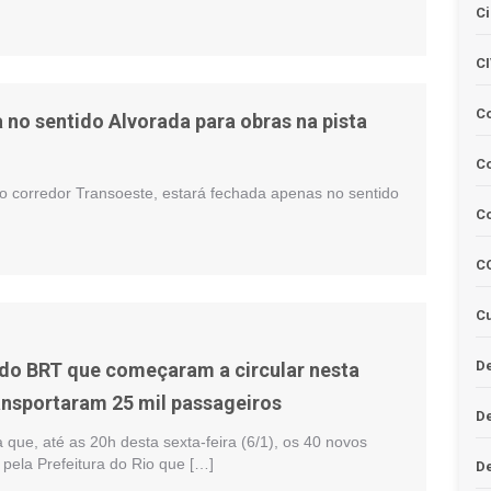
Ci
C
C
a no sentido Alvorada para obras na pista
Co
no corredor Transoeste, estará fechada apenas no sentido
C
C
Cu
De
do BRT que começaram a circular nesta
ransportaram 25 mil passageiros
D
 que, até as 20h desta sexta-feira (6/1), os 40 novos
pela Prefeitura do Rio que […]
D