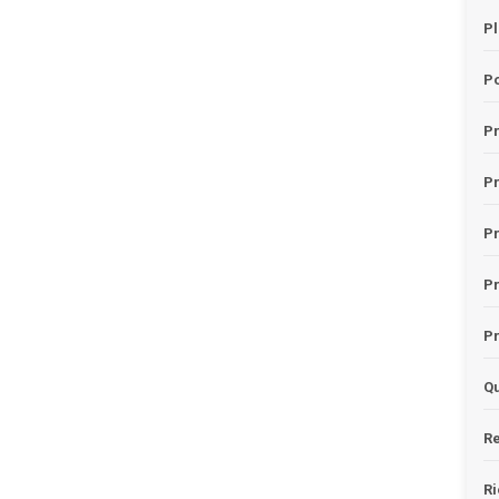
Pl
Po
Pr
P
Pr
P
Pr
Qu
Re
Ri