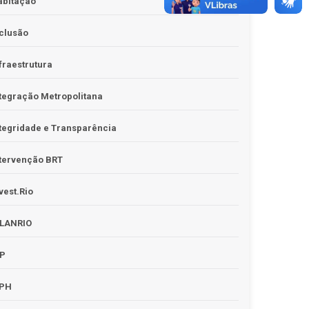
abitação
clusão
fraestrutura
tegração Metropolitana
tegridade e Transparência
tervenção BRT
vest.Rio
PLANRIO
PP
RPH