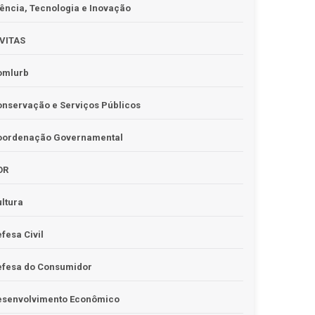
ência, Tecnologia e Inovação
IVITAS
omlurb
nservação e Serviços Públicos
oordenação Governamental
OR
ltura
fesa Civil
efesa do Consumidor
esenvolvimento Econômico