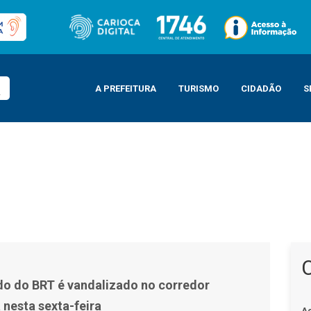
A PREFEITURA
TURISMO
CIDADÃO
S
corredor Transolímpica nesta sexta-feira
do do BRT é vandalizado no corredor
 nesta sexta-feira
A