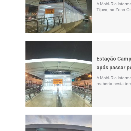
A Mobi-Rio inform
Tijuca, na Zona Oe
Estação Campi
após passar p
A Mobi-Rio inform
reaberta nesta ter