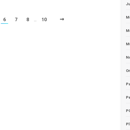
J
→
Me
6
7
8
10
…
M
Mu
No
O
Pa
Pe
P
P