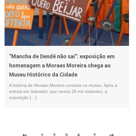
“Mancha de Dendê não sai”: exposição em
homenagem a Moraes Moreira chega ao
Museu Histórico da Cidade
A história de Moraes Moreira contada no museu. Após a
estreia em Salvador, que reuniu 25 mil visitantes, a
exposição […]
←
→
1
2
3
4
7
…