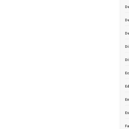
De
D
D
Di
Di
Ec
E
En
Es
F