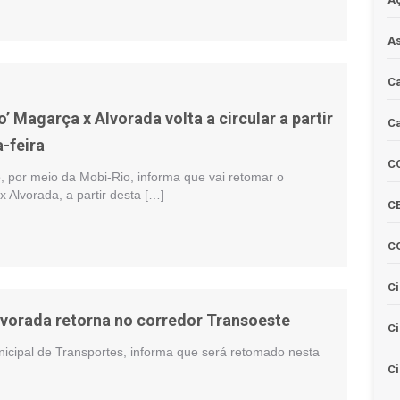
As
Ca
o’ Magarça x Alvorada volta a circular a partir
Ca
-feira
C
o, por meio da Mobi-Rio, informa que vai retomar o
x Alvorada, a partir desta […]
CE
C
Ci
Alvorada retorna no corredor Transoeste
C
nicipal de Transportes, informa que será retomado nesta
Ci