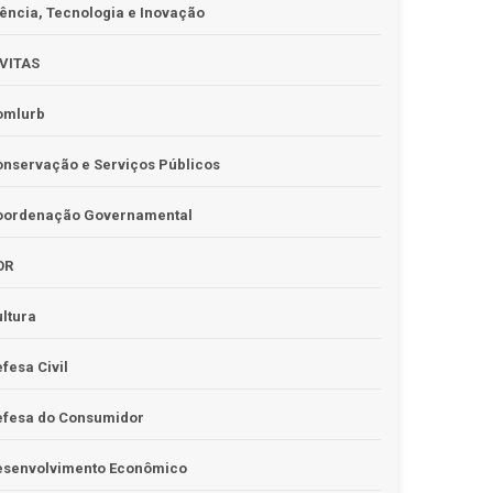
ência, Tecnologia e Inovação
IVITAS
omlurb
nservação e Serviços Públicos
oordenação Governamental
OR
ltura
fesa Civil
efesa do Consumidor
esenvolvimento Econômico