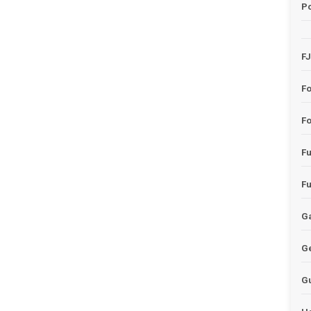
Po
F
F
Fo
F
F
Ga
G
G