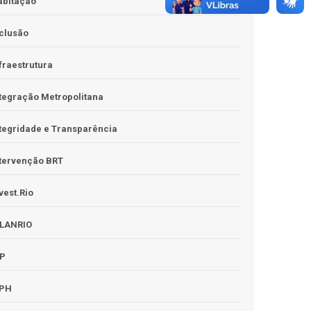
abitação
clusão
fraestrutura
tegração Metropolitana
tegridade e Transparência
tervenção BRT
vest.Rio
PLANRIO
PP
RPH