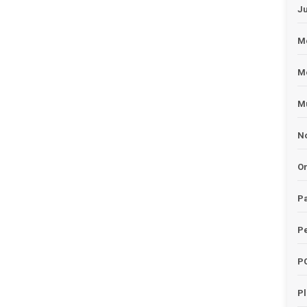
J
Me
M
Mu
No
O
Pa
Pe
P
P