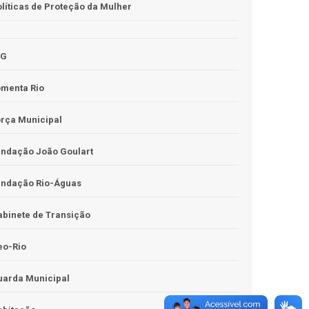
líticas de Proteção da Mulher
JG
omenta Rio
rça Municipal
undação João Goulart
undação Rio-Águas
binete de Transição
eo-Rio
uarda Municipal