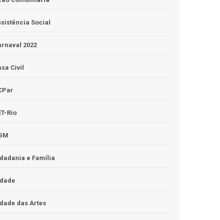
sistência Social
rnaval 2022
sa Civil
CPar
T-Rio
GM
dadania e Família
idade
dade das Artes