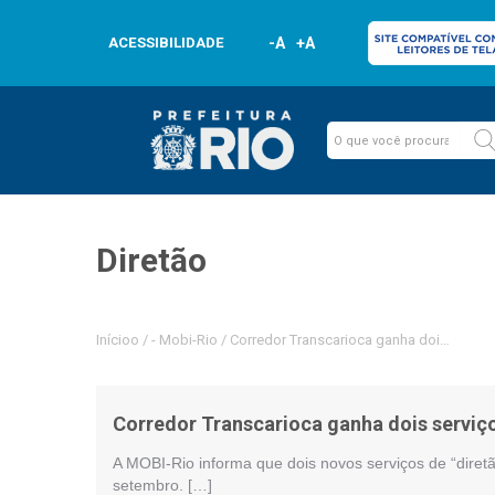
ACESSIBILIDADE
-A
+A
Diretão
Inícioo
/
-
Mobi-Rio
/
Corredor Transcarioca ganha dois serviço
Corredor Transcarioca ganha dois serviço
A MOBI-Rio informa que dois novos serviços de “diret
setembro. […]