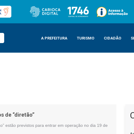
A PREFEITURA
TURISMO
CIDADÃO
S
s de “diretão”
s de “diretão”
ão” estão previstos para entrar em operação no dia 19 de
A