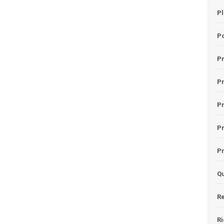
Pl
Po
Pr
P
Pr
P
Pr
Qu
Re
Ri