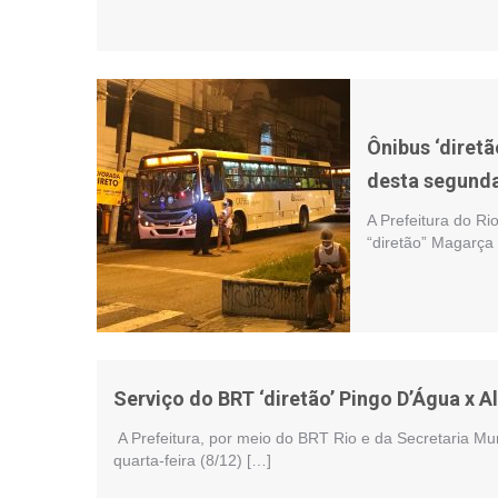
Ônibus ‘diretã
desta segunda
A Prefeitura do Ri
“diretão” Magarça 
Serviço do BRT ‘diretão’ Pingo D’Água x 
A Prefeitura, por meio do BRT Rio e da Secretaria Mu
quarta-feira (8/12) […]