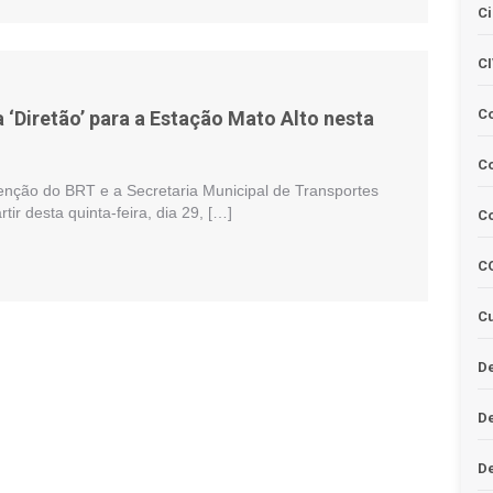
Ci
C
C
a ‘Diretão’ para a Estação Mato Alto nesta
Co
venção do BRT e a Secretaria Municipal de Transportes
ir desta quinta-feira, dia 29, […]
C
C
Cu
De
D
D