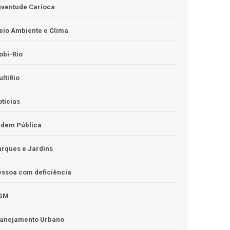
uventude Carioca
io Ambiente e Clima
obi-Rio
ltiRio
tícias
rdem Pública
rques e Jardins
ssoa com deficiência
GM
lanejamento Urbano