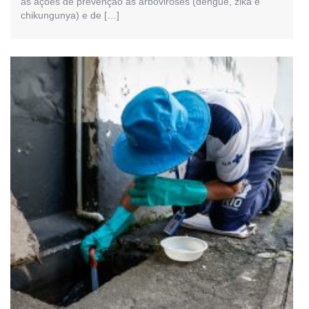
as ações de prevenção às arboviroses (dengue, zika e
chikungunya) e de […]