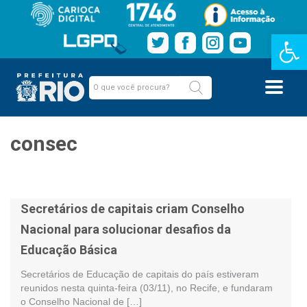
Barra de Fe
consec
Secretários de capitais criam Conselho
Nacional para solucionar desafios da
Educação Básica
Secretários de Educação de capitais do país estiveram
reunidos nesta quinta-feira (03/11), no Recife, e fundaram
o Conselho Nacional de […]