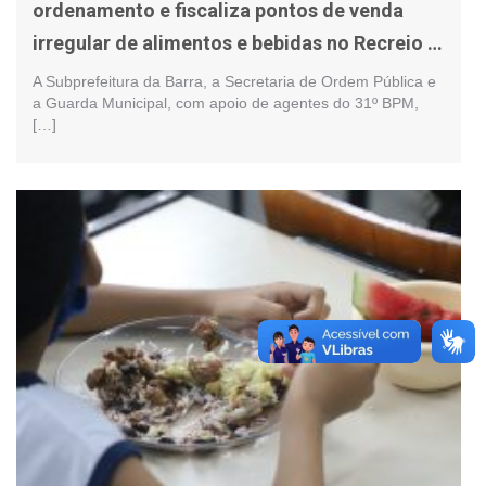
ordenamento e fiscaliza pontos de venda
irregular de alimentos e bebidas no Recreio e
na Barra
A Subprefeitura da Barra, a Secretaria de Ordem Pública e
a Guarda Municipal, com apoio de agentes do 31º BPM,
[…]