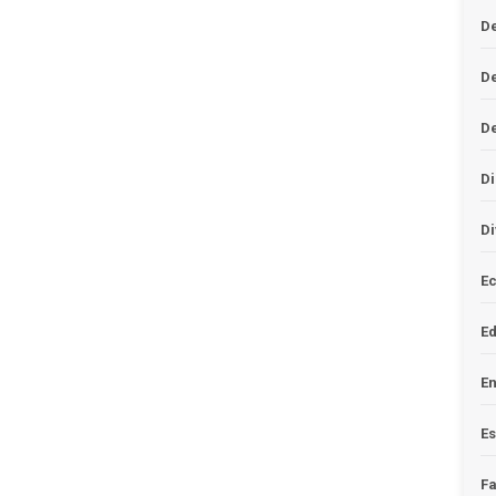
De
D
D
Di
Di
Ec
E
En
Es
F