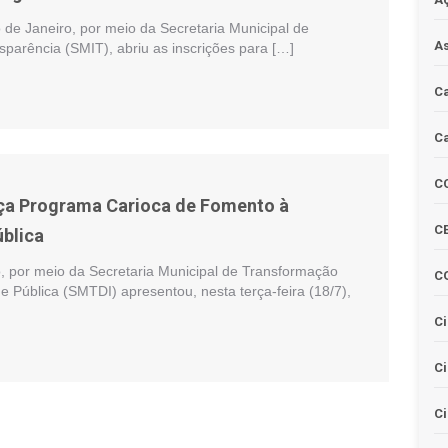
o de Janeiro, por meio da Secretaria Municipal de
As
sparência (SMIT), abriu as inscrições para […]
Ca
Ca
C
nça Programa Carioca de Fomento à
CE
ública
o, por meio da Secretaria Municipal de Transformação
C
ade Pública (SMTDI) apresentou, nesta terça-feira (18/7),
Ci
C
Ci