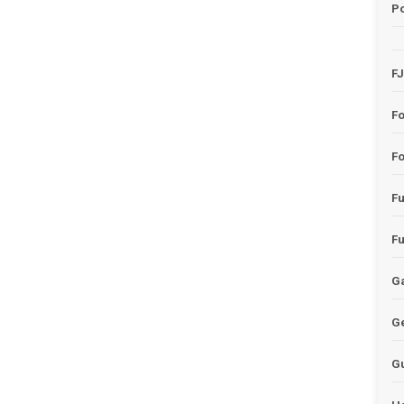
Po
F
F
Fo
F
F
Ga
G
G