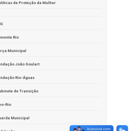
líticas de Proteção da Mulher
JG
omenta Rio
rça Municipal
undação João Goulart
undação Rio-Águas
binete de Transição
eo-Rio
uarda Municipal