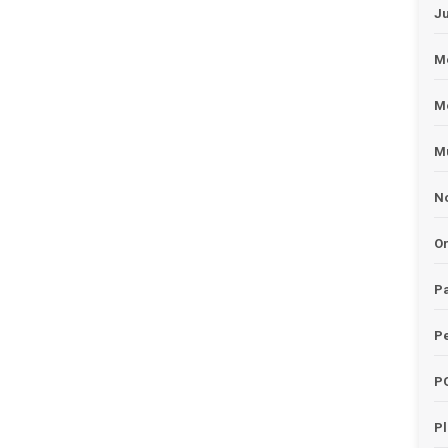
J
Me
M
Mu
No
O
Pa
Pe
P
P