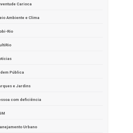
uventude Carioca
io Ambiente e Clima
obi-Rio
ltiRio
tícias
rdem Pública
rques e Jardins
ssoa com deficiência
GM
lanejamento Urbano