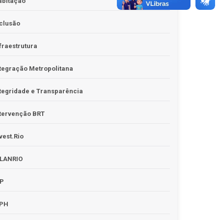
abitação
clusão
fraestrutura
tegração Metropolitana
tegridade e Transparência
tervenção BRT
vest.Rio
PLANRIO
PP
RPH