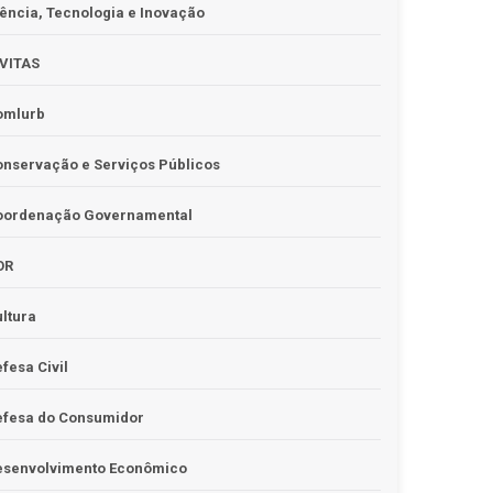
ência, Tecnologia e Inovação
IVITAS
omlurb
nservação e Serviços Públicos
oordenação Governamental
OR
ltura
fesa Civil
efesa do Consumidor
esenvolvimento Econômico