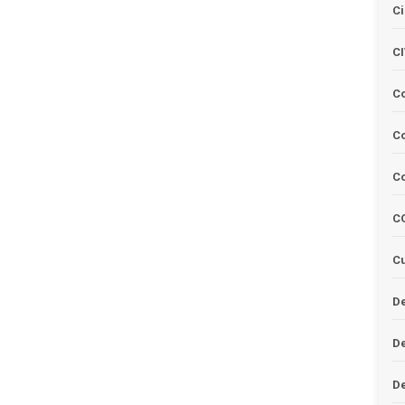
Ci
C
C
Co
C
C
Cu
De
D
D