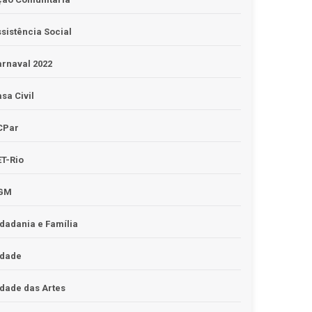
sistência Social
rnaval 2022
sa Civil
CPar
T-Rio
GM
dadania e Família
idade
dade das Artes