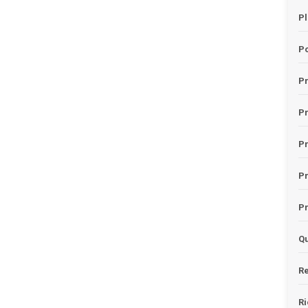
Pl
Po
Pr
P
Pr
P
Pr
Qu
Re
Ri