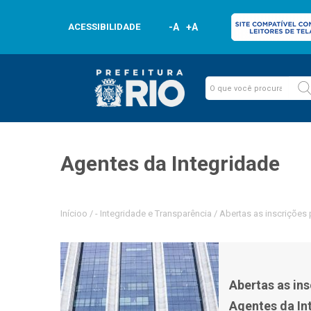
ACESSIBILIDADE
-A
+A
Agentes da Integridade
Inícioo
/
-
Integridade e Transparência
/
Abertas as inscrições
Abertas as in
Agentes da In