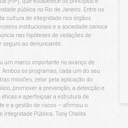
a (FIP), que estabelece os princípios e
gridade pública no Rio de Janeiro. Entre os
da cultura de integridade nos órgãos
eiros institucionais e a sociedade carioca
núncia nas hipóteses de violações de
e seguro ao denunciante.
tui um marco importante no avanço de
io. Ambos os programas, cada um do seu
ras missões, zelar pela aplicação do
lico, promover a prevenção, a detecção e
éticas e aperfeiçoar a estrutura de
de e a gestão de riscos – afirmou o
e Integridade Pública, Tony Chalita.