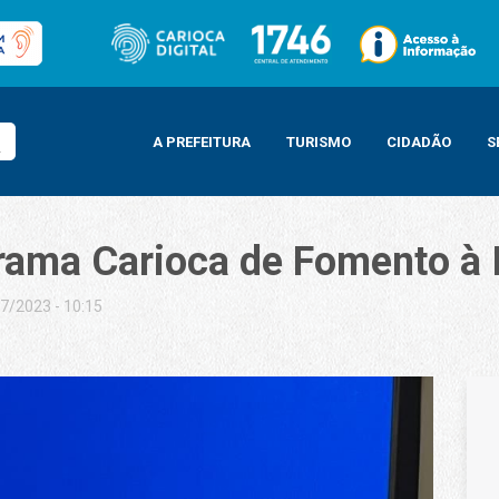
A PREFEITURA
TURISMO
CIDADÃO
S
grama Carioca de Fomento à 
7/2023 - 10:15
de Fomento à Integridade Pública