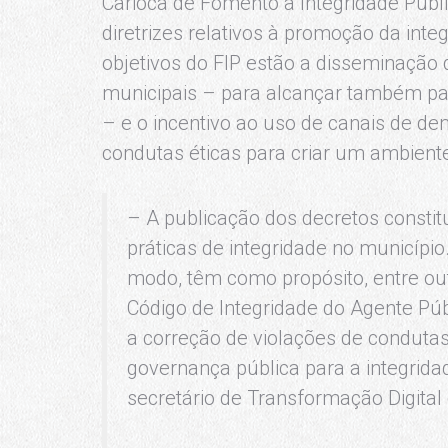
Carioca de Fomento à Integridade Públic
diretrizes relativos à promoção da inte
objetivos do FIP estão a disseminação 
municipais – para alcançar também parc
– e o incentivo ao uso de canais de de
condutas éticas para criar um ambient
– A publicação dos decretos consti
práticas de integridade no municíp
modo, têm como propósito, entre out
Código de Integridade do Agente Púb
a correção de violações de condutas 
governança pública para a integrida
secretário de Transformação Digital 