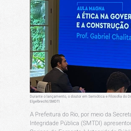
Durante o lançamento, o doutor em Semiótica e Filosofia do Di
Elgelbrecht/SMDTI
A Prefeitura do Rio, por meio da Secret
Integridade Pública (SMTDI) apresentou