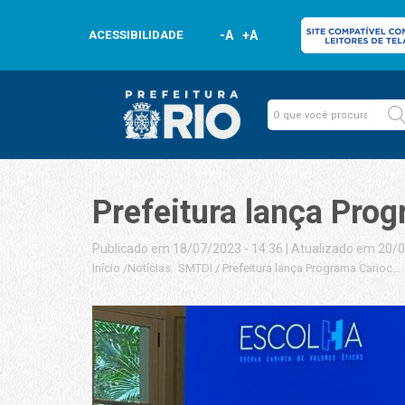
ACESSIBILIDADE
-A
+A
Prefeitura lança Pro
Publicado em 18/07/2023 - 14:36
|
Atualizado em 20/0
Início
/
Notícias
SMTDI
/
Prefeitura lança Programa Carioca 