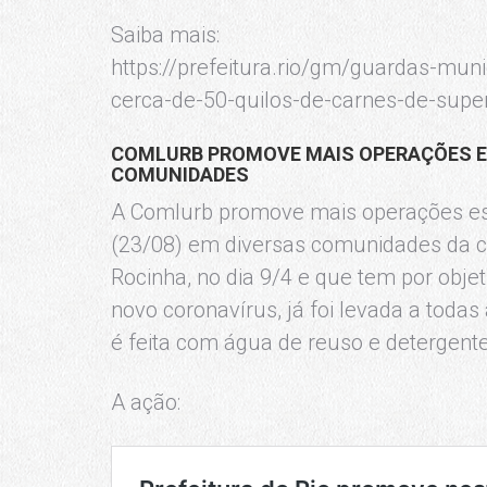
Saiba mais:
https://prefeitura.rio/gm/guardas-mu
cerca-de-50-quilos-de-carnes-de-supe
COMLURB PROMOVE MAIS OPERAÇÕES ES
COMUNIDADES
A Comlurb promove mais operações esp
(23/08) em diversas comunidades da ci
Rocinha, no dia 9/4 e que tem por obje
novo coronavírus, já foi levada a tod
é feita com água de reuso e detergente 
A ação: