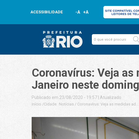
ACESSIBILIDADE
-A
+A
Coronavírus: Veja as 
Janeiro neste doming
Publicado em 23/08/2020 - 19:57
|
Atualizado
Início
/
Cidade
Notícias
/
Coronavírus: Veja as medidas adot