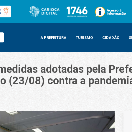
A PREFEITURA
TURISMO
CIDADÃO
S
medidas adotadas pela Prefe
o (23/08) contra a pandemi
adas pela Prefeitura do Rio de Janeiro neste domingo (23/08) contra a pand