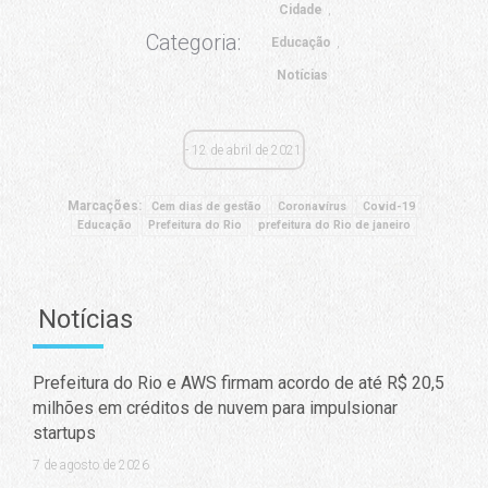
Cidade
Categoria:
Educação
Notícias
12 de abril de 2021
Marcações:
Cem dias de gestão
Coronavírus
Covid-19
Educação
Prefeitura do Rio
prefeitura do Rio de janeiro
Notícias
Prefeitura do Rio e AWS firmam acordo de até R$ 20,5
milhões em créditos de nuvem para impulsionar
startups
7 de agosto de 2026