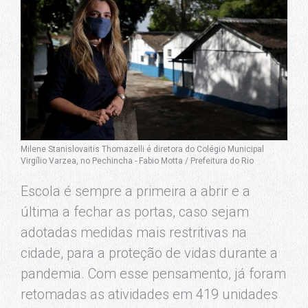
Milene Stanislovaitis Thomazelli é diretora do Colégio Municipal
Virgílio Varzea, no Pechincha - Fabio Motta / Prefeitura do Rio
Escola é sempre a primeira a abrir e a
última a fechar as portas, caso sejam
adotadas medidas mais restritivas na
cidade, para a proteção de vidas durante a
pandemia. Com esse pensamento, já foram
retomadas as atividades em 419 unidades