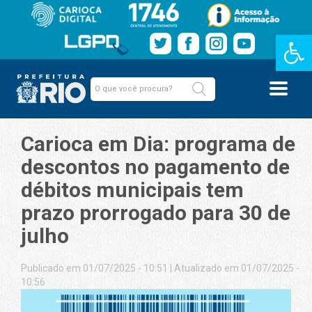
Barra de Fe
Carioca em Dia: programa de
descontos no pagamento de
débitos municipais tem
prazo prorrogado para 30 de
julho
Publicado em 01/07/2025 - 10:51
|
Atualizado em 01/07/2025 -
10:56