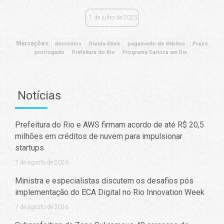
1 de julho de 2025
Marcações:
descontos
Dívida Ativa
pagamento de débitos
Prazo
prorrogado
Prefeitura do Rio
Programa Carioca em Dia
Notícias
Prefeitura do Rio e AWS firmam acordo de até R$ 20,5
milhões em créditos de nuvem para impulsionar
startups
7 de agosto de 2026
Ministra e especialistas discutem os desafios pós
implementação do ECA Digital no Rio Innovation Week
7 de agosto de 2026