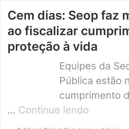
Cem dias: Seop faz 
ao fiscalizar cumpr
proteção à vida
Equipes da Sec
Pública estão n
cumprimento d
Cem
…
Continue lendo
dias:
Seop
faz